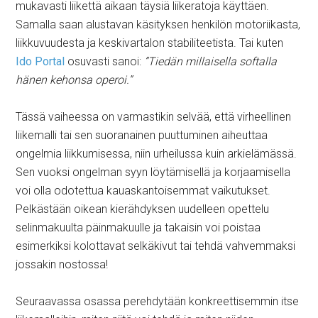
mukavasti liikettä aikaan täysiä liikeratoja käyttäen.
Samalla saan alustavan käsityksen henkilön motoriikasta,
liikkuvuudesta ja keskivartalon stabiliteetista. Tai kuten
Ido Portal
osuvasti sanoi:
”Tiedän millaisella softalla
hänen kehonsa operoi.”
Tässä vaiheessa on varmastikin selvää, että virheellinen
liikemalli tai sen suoranainen puuttuminen aiheuttaa
ongelmia liikkumisessa, niin urheilussa kuin arkielämässä.
Sen vuoksi ongelman syyn löytämisellä ja korjaamisella
voi olla odotettua kauaskantoisemmat vaikutukset.
Pelkästään oikean kierähdyksen uudelleen opettelu
selinmakuulta päinmakuulle ja takaisin voi poistaa
esimerkiksi kolottavat selkäkivut tai tehdä vahvemmaksi
jossakin nostossa!
Seuraavassa osassa perehdytään konkreettisemmin itse