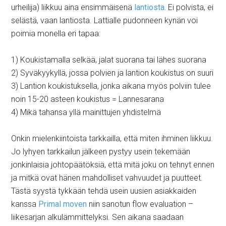
urheilija) liikkuu aina ensimmäisenä
lantiosta.
Ei polvista, ei
selästä, vaan lantiosta. Lattialle pudonneen kynän voi
poimia monella eri tapaa:
1) Koukistamalla selkää, jalat suorana tai lähes suorana
2) Syväkyykyllä, jossa polvien ja lantion koukistus on suuri
3) Lantion koukistuksella, jonka aikana myös polviin tulee
noin 15-20 asteen koukistus = Lannesarana
4) Mikä tahansa yllä mainittujen yhdistelmä
Onkin mielenkiintoista tarkkailla, että miten ihminen liikkuu.
Jo lyhyen tarkkailun jälkeen pystyy usein tekemään
jonkinlaisia johtopäätöksiä, että mitä joku on tehnyt ennen
ja mitkä ovat hänen mahdolliset vahvuudet ja puutteet.
Tästä syystä tykkään tehdä usein uusien asiakkaiden
kanssa
Primal moven
niin sanotun flow evaluation –
liikesarjan alkulämmittelyksi. Sen aikana saadaan