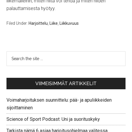
liikemalleihin, miten niitä voi tehdä ja miten niiden
palauttamisesta hyötyy.
Filed Under:
Harjoittelu
,
Liike
,
Liikkuvuus
VIIMEISIMMÄT ARTIKKELIT
Voimaharjoituksen suunnittelu: pää- ja apuliikkeiden
sijoittaminen
Science of Sport Podcast: Uni ja suorituskyky
Tarkista nämä 6 asiaa harjoitusohjelmaa valitessa