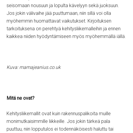
seisomaan nousuun ja lopulta kävelyyn sekä juoksuun.
Jos jokin välivaihe jää puuttumaan, niin sillä voi olla
myöhemmin huomattavat vaikutukset. Kirjoituksen
tarkoituksena on perehtyä kehitysliikemalleihin ja ennen
kaikkea niiden hyödyntämiseen myös myöhemmällä iällä.
Kuva: mamajeanius.co.uk
Mitä ne ovat?
Kehitysliikemallit ovat kuin rakennuspalikoita muille
monimutkaisimmille liikkeille. Jos jokin tärkeä pala
puuttuu, niin lopputulos ei todennäköisesti haluttu tai