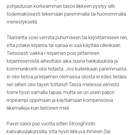
pohjautuvan korkeamman tason liikkeen pystyy silti
todennäköisesti tekemään paremmalla tai huonommalla
menestyksellä.
Tilannetta voisi verrata puhumiseen tai kirjoittamiseen niin,
että jotakin kirjainta tai sanaa ei saa käyttää ollenkaan.
Tietoisesti vaikka r-kirjaimen pois jättäminen
kirjainreservistä aiheuttaisi aika suuria hankaluuksia ja
kommunikointi olisi hidasta. Jos kuitenkaan paremmasta
ei olisi tietoa ja kirjaimen olemassa olosta ei edes tietäisi,
niin siihen olisi täysin tottunut! Tässä mielessä elimistö
toimii hyvin samalla tapaa, mutta se on usein paljon
nopeampi oppimaan ja käyttämään kompensoivia
liikemalleja kuin tietoinen mieli.
Pavel sanoi pari vuotta sitten StrongFirstin
kahvakuulakurssilla, että hyvin liikkuva ihminen (tai