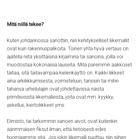
Mitä niillä tekee?
Kuten johdannossa sanottiin, niin kehitykselliset liikemallit
ovat kuin rakennuspalikoita. Toinen yhtä hyvä vertaus on
ajatella niitä yksittäisinä kirjaimina tai sanoina, joilla voi
muodostaa kokonaisia lauseita. Mitä paremmin aakkoset
taitaa, sitä taitavampaa kielenkäyttö on. Kaikki liikkeet
aina arkiliikkumisesta, voimisteluun, tanssiin tai mihin
tahansa urheilulajiin ovat johdettavissa näistä
primitiivisistä liikemalleista, joita ovat mm. kyykky,
askellus, kiertoliikkeet yms.
Elimistö, tai tarkemmin sanoen aivot, ovat kuitenkin
äärimmäisen fiksut ilman, että tietoisesti edes
huomaamme sitä. Jos jokin liikemalli puuttuu, niin siihen