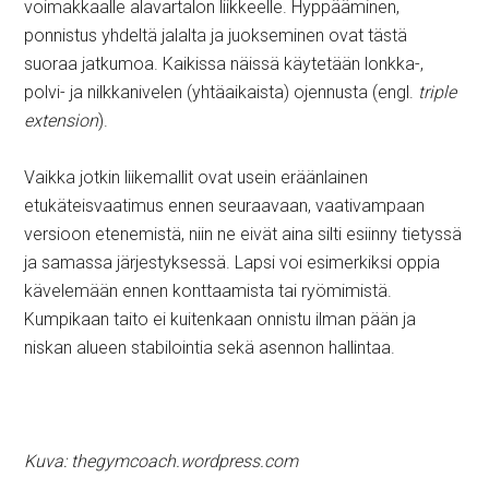
voimakkaalle alavartalon liikkeelle. Hyppääminen,
ponnistus yhdeltä jalalta ja juokseminen ovat tästä
suoraa jatkumoa. Kaikissa näissä käytetään lonkka-,
polvi- ja nilkkanivelen (yhtäaikaista) ojennusta (engl.
triple
extension
).
Vaikka jotkin liikemallit ovat usein eräänlainen
etukäteisvaatimus ennen seuraavaan, vaativampaan
versioon etenemistä, niin ne eivät aina silti esiinny tietyssä
ja samassa järjestyksessä. Lapsi voi esimerkiksi oppia
kävelemään ennen konttaamista tai ryömimistä.
Kumpikaan taito ei kuitenkaan onnistu ilman pään ja
niskan alueen stabilointia sekä asennon hallintaa.
Kuva: thegymcoach.wordpress.com