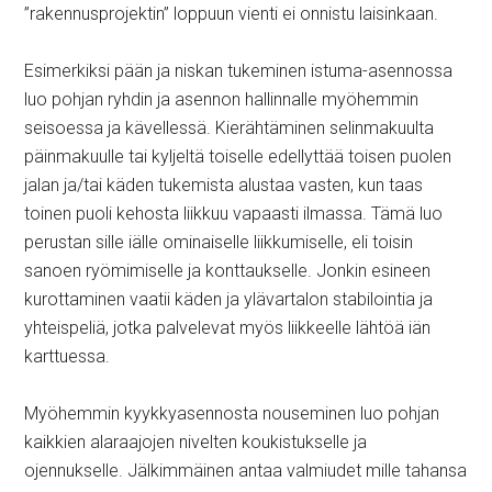
”rakennusprojektin” loppuun vienti ei onnistu laisinkaan.
Esimerkiksi pään ja niskan tukeminen istuma-asennossa
luo pohjan ryhdin ja asennon hallinnalle myöhemmin
seisoessa ja kävellessä. Kierähtäminen selinmakuulta
päinmakuulle tai kyljeltä toiselle edellyttää toisen puolen
jalan ja/tai käden tukemista alustaa vasten, kun taas
toinen puoli kehosta liikkuu vapaasti ilmassa. Tämä luo
perustan sille iälle ominaiselle liikkumiselle, eli toisin
sanoen ryömimiselle ja konttaukselle. Jonkin esineen
kurottaminen vaatii käden ja ylävartalon stabilointia ja
yhteispeliä, jotka palvelevat myös liikkeelle lähtöä iän
karttuessa.
Myöhemmin kyykkyasennosta nouseminen luo pohjan
kaikkien alaraajojen nivelten koukistukselle ja
ojennukselle. Jälkimmäinen antaa valmiudet mille tahansa