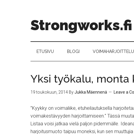
Strongworks.fi
ETUSIVU
BLOGI
VOIMAHARJOITTELU –
Yksi työkalu, monta 
19 toukokuun, 2014
By
Jukka Mäennenä
Leave a 
”Kyykky on voimaliike, etuheilautuksella harjoitet
voimakestävyyden harjoittamiseen.” Tässä muut
Listaa voisi jatkaa vielä paljon pidemmälle. Ideana 
harjoitusmuoto taipuu moneksi, kun sen muuttujia