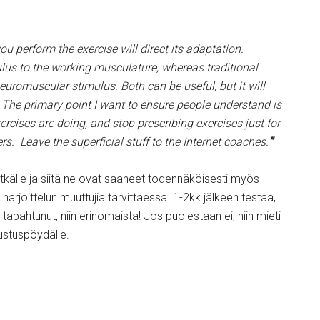
u perform the exercise will direct its adaptation.
mulus to the working musculature, whereas traditional
 neuromuscular stimulus. Both can be useful, but it will
 The primary point I want to ensure people understand is
rcises are doing, and stop prescribing exercises just for
rs. Leave the superficial stuff to the Internet coaches.
”
 pitkälle ja siitä ne ovat saaneet todennäköisesti myös
a harjoittelun muuttujia tarvittaessa. 1-2kk jälkeen testaa,
apahtunut, niin erinomaista! Jos puolestaan ei, niin mieti
rustuspöydälle.