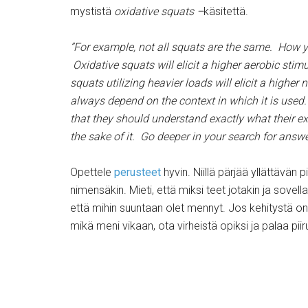
mystistä
oxidative squats –
käsitettä.
”For example, not all squats are the same. How yo
Oxidative squats will elicit a higher aerobic sti
squats utilizing heavier loads will elicit a higher
always depend on the context in which it is used.
that they should understand exactly what their exe
the sake of it. Go deeper in your search for answe
Opettele
perusteet
hyvin. Niillä pärjää yllättävän
nimensäkin. Mieti, että miksi teet jotakin ja sovell
että mihin suuntaan olet mennyt. Jos kehitystä on t
mikä meni vikaan, ota virheistä opiksi ja palaa pii