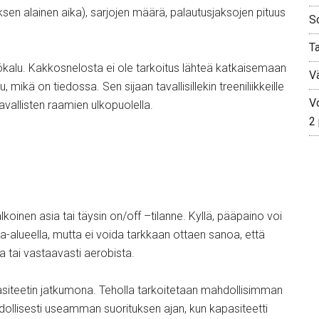
yksen alainen aika), sarjojen määrä, palautusjaksojen pituus
S
T
kalu. Kakkosnelosta ei ole tarkoitus lähteä katkaisemaan
V
mikä on tiedossa. Sen sijaan tavallisillekin treeniliikkeille
Vo
tavallisten raamien ulkopuolella.
2
lkoinen asia tai täysin on/off –tilanne. Kyllä, pääpaino voi
sa-alueella, mutta ei voida tarkkaan ottaen sanoa, että
a tai vastaavasti aerobista.
pasiteetin jatkumona. Teholla tarkoitetaan mahdollisimman
ollisesti useamman suorituksen ajan, kun kapasiteetti