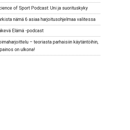
cience of Sport Podcast: Uni ja suorituskyky
arkista nämä 6 asiaa harjoitusohjelmaa valitessa
äkevä Elämä -podcast
imaharjoittelu – teoriasta parhaisiin käytäntöihin,
 painos on ulkona!