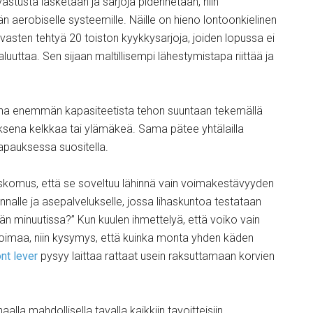
vastusta lasketaan ja sarjoja pidennetään, niin
erobiselle systeemille. Näille on hieno lontoonkielinen
a vasten tehtyä 20 toiston kyykkysarjoja, joiden lopussa ei
aluuttaa. Sen sijaan maltillisempi lähestymistapa riittää ja
ona enemmän kapasiteetista tehon suuntaan tekemällä
uksena kelkkaa tai ylämäkeä. Sama pätee yhtälailla
tapauksessa suositella.
i uskomus, että se soveltuu lähinnä vain voimakestävyyden
unnalle ja asepalvelukselle, jossa lihaskuntoa testataan
än minuutissa?” Kun kuulen ihmettelyä, että voiko vain
imaa, niin kysymys, että kuinka monta yhden käden
ont lever
pysyy laittaa rattaat usein raksuttamaan korvien
alla mahdollisella tavalla kaikkiin tavoitteisiin.