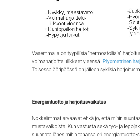
Vasemmalla on tyypillisiä ”hermostollisia” harjoi
voimaharjoitteluliikkeet yleensä.
Plyometrinen harj
Toisessa ääripäässä on jälleen syklisiä harjoitusm
Energiantuotto ja harjoitusvaikutus
Nokkelimmat arvaavat ehkä jo, että mihin suuntaan 
mustavalkoista. Kun vastusta sekä työ- ja lepojak
suunnata lähes mihin tahansa eri energiantuotto-s