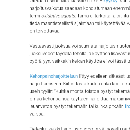
Otetaan esimerkiksi klassikko liike –
kyykky
. Kun 
harjoitusvaikutus saadaan kohdistumaan enemmän a
termi
oxidative squats.
Tämä ei tarkoita rajoitint
tiedä maantieteellistä sijaintiaan tai käytettävää v
on toivottavaa.
Vastaavasti juoksua voi suunnata harjoitusmuot
juoksuvedot täydellä teholla ja käyttäen lisävast
pyöräilyyn, vaikkakin kelkan käyttöä ei voi tässä 
Kehonpainoharjoitteluun
liittyy edelleen sitkeäst
harjoittamiseen. Kiitos tästä kuuluu ehkä koululiik
usein tyyliin: ”Kuinka monta toistoa pystyt tekemä
omaa kehonpainoa käyttäen harjoittaa maksimivo
leuanvetoa pystyt tekemään tai kuinka pitkään
fr
välissä.
Tietenkin kaikki harjoitusmuodot eivät sovellu parha