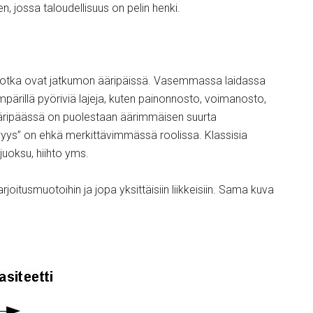
n, jossa taloudellisuus on pelin henki.
ja, jotka ovat jatkumon ääripäissä. Vasemmassa laidassa
ärillä pyöriviä lajeja, kuten painonnosto, voimanosto,
a ääripäässä on puolestaan äärimmäisen suurta
tävyys” on ehkä merkittävimmässä roolissa. Klassisia
uoksu, hiihto yms.
oitusmuotoihin ja jopa yksittäisiin liikkeisiin. Sama kuva