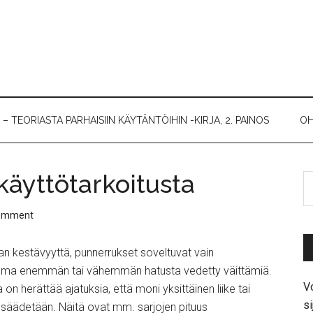
 TEORIASTA PARHAISIIN KÄYTÄNTÖIHIN -KIRJA, 2. PAINOS
OH
käyttötarkoitusta
Comment
aan kestävyyttä, punnerrukset soveltuvat vain
ama enemmän tai vähemmän hatusta vedetty väittämiä.
Vo
on herättää ajatuksia, että moni yksittäinen liike tai
si
 säädetään. Näitä ovat mm. sarjojen pituus