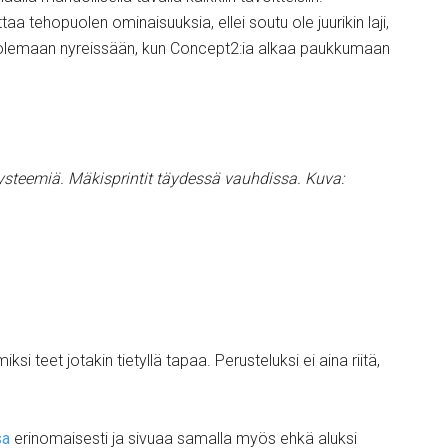
aa tehopuolen ominaisuuksia, ellei soutu ole juurikin laji,
kaa olemaan nyreissään, kun Concept2:ia alkaa paukkumaan
ysteemiä. Mäkisprintit täydessä vauhdissa. Kuva:
si teet jotakin tietyllä tapaa. Perusteluksi ei aina riitä,
sa
erinomaisesti ja sivuaa samalla myös ehkä aluksi