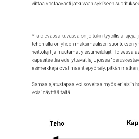
viittaa vastaavasti jatkuvaan sykliseen suorituksee
Yllä olevassa kuvassa on joitakin tyypillisiä laje
tehon alla on yhden maksimaalisen suorituksen ymp
heittolajit ja muutamat yleisurheilulajit. Toisess
kapasiteettia edellyttävät lajit, joissa ”peruskes
esimerkkejä ovat maantiepyöräily, pitkän matkan j
Samaa ajatustapaa voi soveltaa myös erilaisiin harj
voisi näyttää tältä.