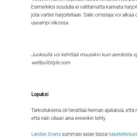
Esimerkiksi soudulla ei välttämättä kannata harjoitt
jota varten harjoitellaan. Salin omistaja voi al
useampi viikossa.
Juoksulla voi kehittää muutakin kuin aerobista s
wellbuiltstyle.com
Lopuksi
Tarkoituksena oli herättää hieman ajatuksia, että mik
että näin ollaan aina ennenkin tehty.
Landon Evans
summasi asian tässä
haastattelus