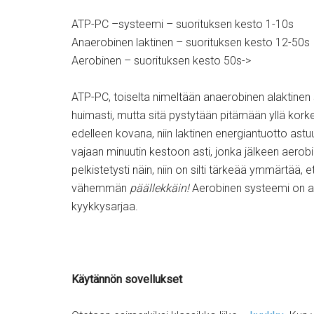
ATP-PC –systeemi – suorituksen kesto 1-10s
Anaerobinen laktinen – suorituksen kesto 12-50s
Aerobinen – suorituksen kesto 50s->
ATP-PC, toiselta nimeltään anaerobinen alaktinen
huimasti, mutta sitä pystytään pitämään yllä korke
edelleen kovana, niin laktinen energiantuotto as
vajaan minuutin kestoon asti, jonka jälkeen aerob
pelkistetysti näin, niin on silti tärkeää ymmärtää
vähemmän
päällekkäin!
Aerobinen systeemi on 
kyykkysarjaa.
Käytännön sovellukset