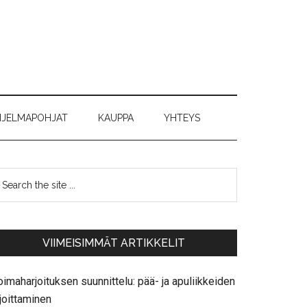
JELMAPOHJAT
KAUPPA
YHTEYS
VIIMEISIMMÄT ARTIKKELIT
imaharjoituksen suunnittelu: pää- ja apuliikkeiden
joittaminen