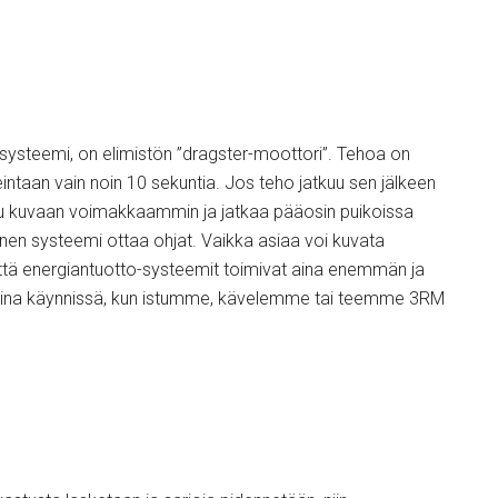
 systeemi, on elimistön ”dragster-moottori”. Tehoa on
intaan vain noin 10 sekuntia. Jos teho jatkuu sen jälkeen
tuu kuvaan voimakkaammin ja jatkaa pääosin puikoissa
inen systeemi ottaa ohjat. Vaikka asiaa voi kuvata
, että energiantuotto-systeemit toimivat aina enemmän ja
aina käynnissä, kun istumme, kävelemme tai teemme 3RM