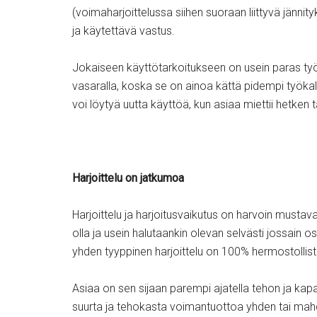
(voimaharjoittelussa siihen suoraan liittyvä jännit
ja käytettävä vastus.
Jokaiseen käyttötarkoitukseen on usein paras työ
vasaralla, koska se on ainoa kättä pidempi työkalu, 
voi löytyä uutta käyttöä, kun asiaa miettii hetken 
Harjoittelu on jatkumoa
Harjoittelu ja harjoitusvaikutus on harvoin mustava
olla ja usein halutaankin olevan selvästi jossain o
yhden tyyppinen harjoittelu on 100% hermostollist
Asiaa on sen sijaan parempi ajatella tehon ja ka
suurta ja tehokasta voimantuottoa yhden tai mahd