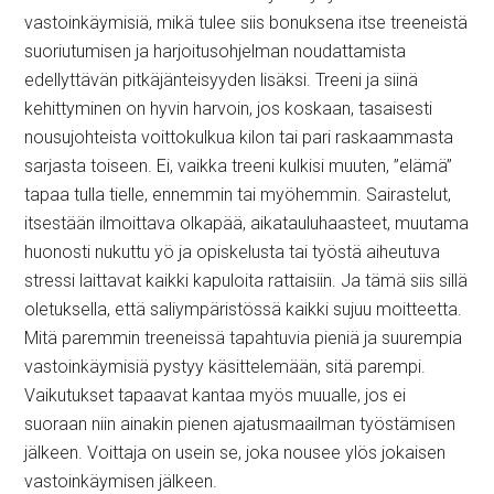
vastoinkäymisiä, mikä tulee siis bonuksena itse treeneistä
suoriutumisen ja harjoitusohjelman noudattamista
edellyttävän pitkäjänteisyyden lisäksi. Treeni ja siinä
kehittyminen on hyvin harvoin, jos koskaan, tasaisesti
nousujohteista voittokulkua kilon tai pari raskaammasta
sarjasta toiseen. Ei, vaikka treeni kulkisi muuten, ”elämä”
tapaa tulla tielle, ennemmin tai myöhemmin. Sairastelut,
itsestään ilmoittava olkapää, aikatauluhaasteet, muutama
huonosti nukuttu yö ja opiskelusta tai työstä aiheutuva
stressi laittavat kaikki kapuloita rattaisiin. Ja tämä siis sillä
oletuksella, että saliympäristössä kaikki sujuu moitteetta.
Mitä paremmin treeneissä tapahtuvia pieniä ja suurempia
vastoinkäymisiä pystyy käsittelemään, sitä parempi.
Vaikutukset tapaavat kantaa myös muualle, jos ei
suoraan niin ainakin pienen ajatusmaailman työstämisen
jälkeen. Voittaja on usein se, joka nousee ylös jokaisen
vastoinkäymisen jälkeen.