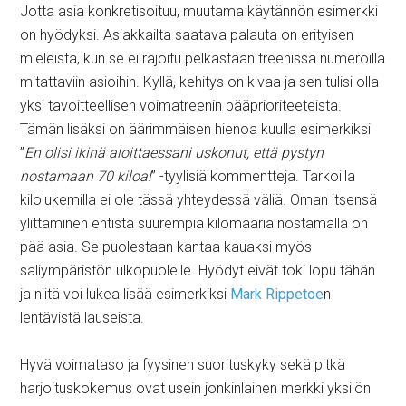
Jotta asia konkretisoituu, muutama käytännön esimerkki
on hyödyksi. Asiakkailta saatava palauta on erityisen
mieleistä, kun se ei rajoitu pelkästään treenissä numeroilla
mitattaviin asioihin. Kyllä, kehitys on kivaa ja sen tulisi olla
yksi tavoitteellisen voimatreenin pääprioriteeteista.
Tämän lisäksi on äärimmäisen hienoa kuulla esimerkiksi
”
En olisi ikinä aloittaessani uskonut, että pystyn
nostamaan 70 kiloa!
” -tyylisiä kommentteja. Tarkoilla
kilolukemilla ei ole tässä yhteydessä väliä. Oman itsensä
ylittäminen entistä suurempia kilomääriä nostamalla on
pää asia. Se puolestaan kantaa kauaksi myös
saliympäristön ulkopuolelle. Hyödyt eivät toki lopu tähän
ja niitä voi lukea lisää esimerkiksi
Mark Rippetoe
n
lentävistä lauseista.
Hyvä voimataso ja fyysinen suorituskyky sekä pitkä
harjoituskokemus ovat usein jonkinlainen merkki yksilön