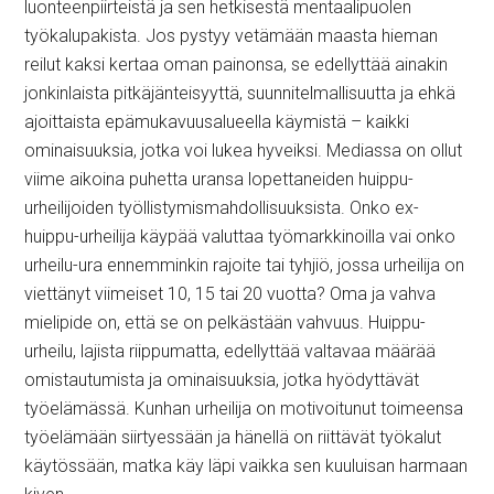
luonteenpiirteistä ja sen hetkisestä mentaalipuolen
työkalupakista. Jos pystyy vetämään maasta hieman
reilut kaksi kertaa oman painonsa, se edellyttää ainakin
jonkinlaista pitkäjänteisyyttä, suunnitelmallisuutta ja ehkä
ajoittaista epämukavuusalueella käymistä – kaikki
ominaisuuksia, jotka voi lukea hyveiksi. Mediassa on ollut
viime aikoina puhetta uransa lopettaneiden huippu-
urheilijoiden työllistymismahdollisuuksista. Onko ex-
huippu-urheilija käypää valuttaa työmarkkinoilla vai onko
urheilu-ura ennemminkin rajoite tai tyhjiö, jossa urheilija on
viettänyt viimeiset 10, 15 tai 20 vuotta? Oma ja vahva
mielipide on, että se on pelkästään vahvuus. Huippu-
urheilu, lajista riippumatta, edellyttää valtavaa määrää
omistautumista ja ominaisuuksia, jotka hyödyttävät
työelämässä. Kunhan urheilija on motivoitunut toimeensa
työelämään siirtyessään ja hänellä on riittävät työkalut
käytössään, matka käy läpi vaikka sen kuuluisan harmaan