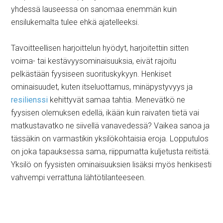
yhdessä lauseessa on sanomaa enemmän kuin
ensilukemalta tulee ehkä ajatelleeksi.
Tavoitteellisen harjoittelun hyödyt, harjoitettiin sitten
voima- tai kestävyysominaisuuksia, eivät rajoitu
pelkästään fyysiseen suorituskykyyn. Henkiset
ominaisuudet, kuten itseluottamus, minäpystyvyys ja
resilienssi
kehittyvät samaa tahtia. Menevätkö ne
fyysisen olemuksen edellä, ikään kuin raivaten tietä vai
matkustavatko ne siivellä vanavedessä? Vaikea sanoa ja
tässäkin on varmastikin yksilökohtaisia eroja. Lopputulos
on joka tapauksessa sama, riippumatta kuljetusta reitistä.
Yksilö on fyysisten ominaisuuksien lisäksi myös henkisesti
vahvempi verrattuna lähtötilanteeseen.