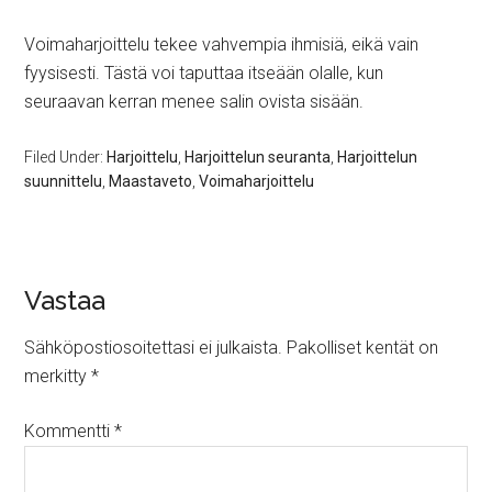
Voimaharjoittelu tekee vahvempia ihmisiä, eikä vain
fyysisesti. Tästä voi taputtaa itseään olalle, kun
seuraavan kerran menee salin ovista sisään.
Filed Under:
Harjoittelu
,
Harjoittelun seuranta
,
Harjoittelun
suunnittelu
,
Maastaveto
,
Voimaharjoittelu
Vastaa
Sähköpostiosoitettasi ei julkaista.
Pakolliset kentät on
merkitty
*
Kommentti
*