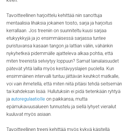
kiven.
Tavoitteellinen harjoittelu kehittää niin sanottuja
mentaalisia lihaksia jokainen toisto, sarja ja harjoitus
kerrallaan. Jos treeniin on suunniteltu kuusi sarjaa
etukyykkyjä ja jo ensimmäisessä sarjassa tuntee
puristuvansa kasaan tangon ja lattian väliin, vähänkin
nykyhetkeä pidemmälle ajatteleva alkaa pohtia, että
miten treenistä selviytyy loppuun? Samat lainalaisuudet
pätevät yhtä lailla myös kestävyyslajien puolella. Kun
ensimmäinen intervalli tuntuu jättävän keuhkot matkalle,
voi vain ihmetellä, että miten niitä pitäisi tehdä seitsemän
tai kahdeksan lisää. Hullutuksiin ei pidä tietenkään ryhtyä
ja
autoregulaatiolle
on paikkansa, mutta
epämukavuusalueen tunnustelu ja siellä lyhyet vierailut
kuuluvat myös asiaan.
Tavoitteellinen treeni kehittää myös kykyä käsitellä