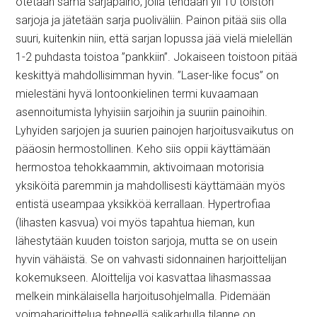
otetaan sama sarjapaino, jolla tehdään yli 10 toiston
sarjoja ja jätetään sarja puoliväliin. Painon pitää siis olla
suuri, kuitenkin niin, että sarjan lopussa jää vielä mielellän
1-2 puhdasta toistoa ”pankkiin”. Jokaiseen toistoon pitää
keskittyä mahdollisimman hyvin. ”Laser-like focus” on
mielestäni hyvä lontoonkielinen termi kuvaamaan
asennoitumista lyhyisiin sarjoihin ja suuriin painoihin.
Lyhyiden sarjojen ja suurien painojen harjoitusvaikutus on
pääosin hermostollinen. Keho siis oppii käyttämään
hermostoa tehokkaammin, aktivoimaan motorisia
yksiköitä paremmin ja mahdollisesti käyttämään myös
entistä useampaa yksikköä kerrallaan. Hypertrofiaa
(lihasten kasvua) voi myös tapahtua hieman, kun
lähestytään kuuden toiston sarjoja, mutta se on usein
hyvin vähäistä. Se on vahvasti sidonnainen harjoittelijan
kokemukseen. Aloittelija voi kasvattaa lihasmassaa
melkein minkälaisella harjoitusohjelmalla. Pidemään
voimaharjoittelua tehneellä salikarhulla tilanne on