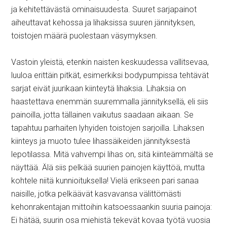
ja kehitettävästä ominaisuudesta. Suuret sarjapainot
aiheuttavat kehossa ja lihaksissa suuren jännityksen,
toistojen määrä puolestaan väsymyksen.
Vastoin yleistä, etenkin naisten keskuudessa vallitsevaa,
luuloa erittäin pitkät, esimerkiksi bodypumpissa tehtävät
sarjat eivät juurikaan kiinteytä lihaksia. Lihaksia on
haastettava enemmän suuremmalla jännityksellä, eli siis
painoilla, jotta tällainen vaikutus saadaan aikaan. Se
tapahtuu parhaiten lyhyiden toistojen sarjoilla. Lihaksen
kiinteys ja muoto tulee lihassäikeiden jännityksestä
lepotilassa. Mitä vahvempi lihas on, sitä kiinteämmältä se
näyttää. Älä siis pelkää suurien painojen käyttöä, mutta
kohtele niitä kunnioituksella! Vielä erikseen pari sanaa
naisille, jotka pelkäävät kasvavansa välittömästi
kehonrakentajan mittoihin katsoessaankin suuria painoja:
Ei hätää, suurin osa miehistä tekevät kovaa työtä vuosia