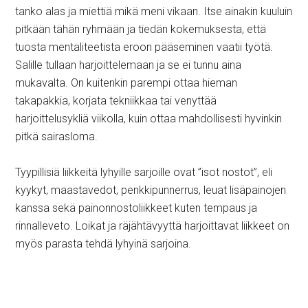
tanko alas ja miettiä mikä meni vikaan. Itse ainakin kuuluin
pitkään tähän ryhmään ja tiedän kokemuksesta, että
tuosta mentaliteetista eroon pääseminen vaatii työtä.
Salille tullaan harjoittelemaan ja se ei tunnu aina
mukavalta. On kuitenkin parempi ottaa hieman
takapakkia, korjata tekniikkaa tai venyttää
harjoittelusykliä viikolla, kuin ottaa mahdollisesti hyvinkin
pitkä sairasloma.
Tyypillisiä liikkeitä lyhyille sarjoille ovat ”isot nostot”, eli
kyykyt, maastavedot, penkkipunnerrus, leuat lisäpainojen
kanssa sekä painonnostoliikkeet kuten tempaus ja
rinnalleveto. Loikat ja räjähtävyyttä harjoittavat liikkeet on
myös parasta tehdä lyhyinä sarjoina.