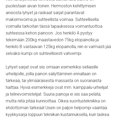
puolestaan aivan toinen. Hermoston kehittymisen
ansiosta lyhyet ja raskaat sarjat parantavat
maksimivoima ja suhteellista voimaa. Suhteellisella
voimalla tarkoitan tässä tapauksessa voimantuottoa
suhteessa kehon painoon. Jos henkilö A pystyy
tekemään 200kg maastavedon 75kg elopainolla ja
henkilö B vastaavan 125kg elopainolla, niin ei varmasti jää
selväksi kumpi on suhteellisesti vahvempi.
Lyhyet sarjat ovat siis omiaan esimerkiksi sellaisille
urheilijoille, joilla painon säilyttäminen ennallaan on
tärkeää, tai ylimääräisestä massasta on suoranaista
haittaa. Hyviä esimerkkejä ovat mm. kamppailu-urheilijat
ja telinevoimistelijat. Suuria painoja ei siis saa pelätä,
mutta niitä pitää kunnioittaa. Oikea suoritustekniikka on
ehdottoman tärkeää! Usein on paljon helpompi vääntää
kyykkysarja loppuun tekniikan kustannuksella, kuin laskea