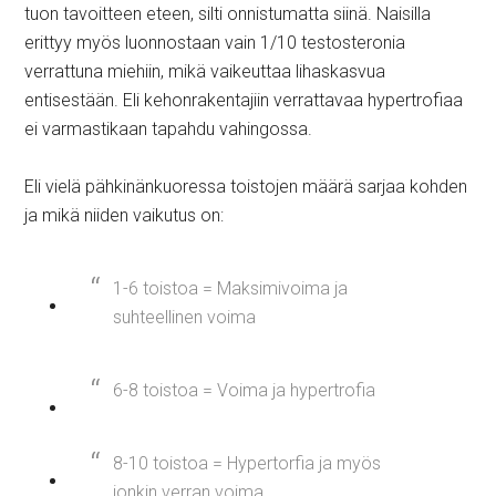
tuon tavoitteen eteen, silti onnistumatta siinä. Naisilla
erittyy myös luonnostaan vain 1/10 testosteronia
verrattuna miehiin, mikä vaikeuttaa lihaskasvua
entisestään. Eli kehonrakentajiin verrattavaa hypertrofiaa
ei varmastikaan tapahdu vahingossa.
Eli vielä pähkinänkuoressa toistojen määrä sarjaa kohden
ja mikä niiden vaikutus on:
1-6 toistoa = Maksimivoima ja
suhteellinen voima
6-8 toistoa = Voima ja hypertrofia
8-10 toistoa = Hypertorfia ja myös
jonkin verran voima