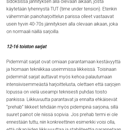
sidoksissa jännityksen alla olevaan aikaan, josta
käytetään lyhennystä TUT (time under tension). Etenkin
vähemmän painoharjoittelun parissa olleet vastaavat
usein hyvin 40-70s jännityksen alla olevaan aikaan, joka
on normaali näillä sarjoilla.
12-16 toiston sarjat
Pidemmät sarjat ovat omiaan parantamaan kestävyyttä
ja hiomaan tekniikkaa useimmissa liikkeissä. Toisinaan
pidemmät sarjat auttavat myös kehoa palautumaan
intensiivisemmeästä harjoittelusta, olettaen että sarjojen
lopussa on vielä useampi teknisesti puhdas toisto
pankissa. Liikkuvuutta parantavat ja ennalta ehkäisevät
”prehab” liikkeet tehdään myös pidempinä sarjoina, sillä
suuret painot ole niissä sopivia. Jos prehab termi ei ole
ennestään tuttu, niin konkreettinen esimerkki voisi olla,
että olkapäiden liikkuvuuttaa ja stabiliteettia parannetaan