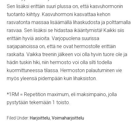
Sen lisäksi erittäin suuri plussa on, että kasvuhormonin
tuotanto kiihtyy. Kasvuhormoni kasvattaa kehon
rasvatonta massaa lisäämällä lihaskudosta ja polttamalla
rasvaa. Sen lisäksi se hidastaa ikääntymistä! Kaikki siis
erittäin hyviä asioita. Varjopuolena suurissa
sarjapainoissa on, että ne ovat hermostolle erittäin
raskaita. Vaikka treenin jälkeen voi olla hyvin tuore ole ja
hädin tuskin hiki, niin hermosto voi olla silti todella
kuormittuneessa tilassa. Hermoston palautuminen vie
myös yleensä pidempään kuin lihaksiston.
*1RM = Repetition maximum, eli maksimpaino, jolla
pystytään tekemään 1 toisto.
Filed Under:
Harjoittelu
,
Voimaharjoittelu