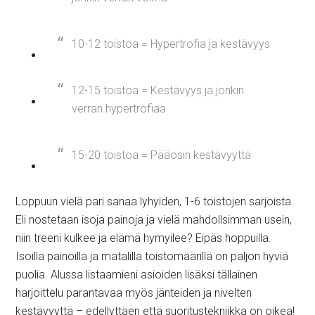
10-12 toistoa = Hypertrofia ja kestävyys
12-15 toistoa = Kestävyys ja jonkin
verran hypertrofiaa
15-20 toistoa = Pääosin kestävyyttä
Loppuun vielä pari sanaa lyhyiden, 1-6 toistojen sarjoista.
Eli nostetaan isoja painoja ja vielä mahdollsimman usein,
niin treeni kulkee ja elämä hymyilee? Eipäs hoppuilla.
Isoilla painoilla ja matalilla toistomäärillä on paljon hyviä
puolia. Alussa listaamieni asioiden lisäksi tällainen
harjoittelu parantavaa myös jänteiden ja nivelten
kestävyyttä – edellyttäen että suoritustekniikka on oikea!