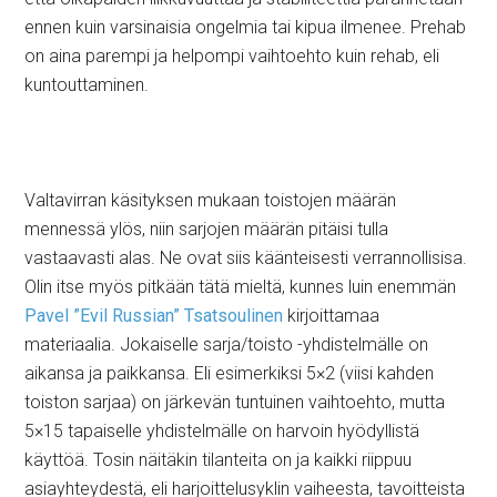
ennen kuin varsinaisia ongelmia tai kipua ilmenee. Prehab
on aina parempi ja helpompi vaihtoehto kuin rehab, eli
kuntouttaminen.
Valtavirran käsityksen mukaan toistojen määrän
mennessä ylös, niin sarjojen määrän pitäisi tulla
vastaavasti alas. Ne ovat siis käänteisesti verrannollisisa.
Olin itse myös pitkään tätä mieltä, kunnes luin enemmän
Pavel ”Evil Russian” Tsatsoulinen
kirjoittamaa
materiaalia. Jokaiselle sarja/toisto -yhdistelmälle on
aikansa ja paikkansa. Eli esimerkiksi 5×2 (viisi kahden
toiston sarjaa) on järkevän tuntuinen vaihtoehto, mutta
5×15 tapaiselle yhdistelmälle on harvoin hyödyllistä
käyttöä. Tosin näitäkin tilanteita on ja kaikki riippuu
asiayhteydestä, eli harjoittelusyklin vaiheesta, tavoitteista