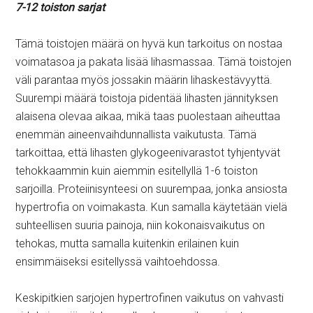
7-12 toiston sarjat
Tämä toistojen määrä on hyvä kun tarkoitus on nostaa
voimatasoa ja pakata lisää lihasmassaa. Tämä toistojen
väli parantaa myös jossakin määrin lihaskestävyyttä.
Suurempi määrä toistoja pidentää lihasten jännityksen
alaisena olevaa aikaa, mikä taas puolestaan aiheuttaa
enemmän aineenvaihdunnallista vaikutusta. Tämä
tarkoittaa, että lihasten glykogeenivarastot tyhjentyvät
tehokkaammin kuin aiemmin esitellyllä 1-6 toiston
sarjoilla. Proteiinisynteesi on suurempaa, jonka ansiosta
hypertrofia on voimakasta. Kun samalla käytetään vielä
suhteellisen suuria painoja, niin kokonaisvaikutus on
tehokas, mutta samalla kuitenkin erilainen kuin
ensimmäiseksi esitellyssä vaihtoehdossa.
Keskipitkien sarjojen hypertrofinen vaikutus on vahvasti