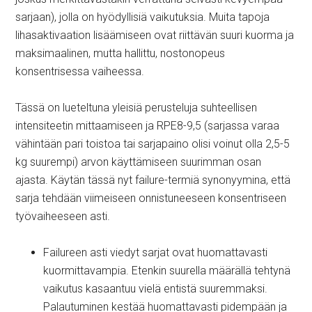
sarjaan), jolla on hyödyllisiä vaikutuksia. Muita tapoja
lihasaktivaation lisäämiseen ovat riittävän suuri kuorma ja
maksimaalinen, mutta hallittu, nostonopeus
konsentrisessa vaiheessa.
Tässä on lueteltuna yleisiä perusteluja suhteellisen
intensiteetin mittaamiseen ja RPE8-9,5 (sarjassa varaa
vähintään pari toistoa tai sarjapaino olisi voinut olla 2,5-5
kg suurempi) arvon käyttämiseen suurimman osan
ajasta. Käytän tässä nyt failure-termiä synonyymina, että
sarja tehdään viimeiseen onnistuneeseen konsentriseen
työvaiheeseen asti.
Failureen asti viedyt sarjat ovat huomattavasti
kuormittavampia. Etenkin suurella määrällä tehtynä
vaikutus kasaantuu vielä entistä suuremmaksi.
Palautuminen kestää huomattavasti pidempään ja