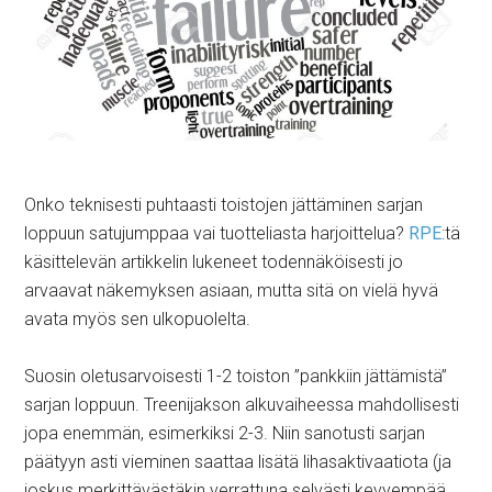
Onko teknisesti puhtaasti toistojen jättäminen sarjan
loppuun satujumppaa vai tuotteliasta harjoittelua?
RPE
:tä
käsittelevän artikkelin lukeneet todennäköisesti jo
arvaavat näkemyksen asiaan, mutta sitä on vielä hyvä
avata myös sen ulkopuolelta.
Suosin oletusarvoisesti 1-2 toiston ”pankkiin jättämistä”
sarjan loppuun. Treenijakson alkuvaiheessa mahdollisesti
jopa enemmän, esimerkiksi 2-3. Niin sanotusti sarjan
päätyyn asti vieminen saattaa lisätä lihasaktivaatiota (ja
joskus merkittävästäkin verrattuna selvästi kevyempää