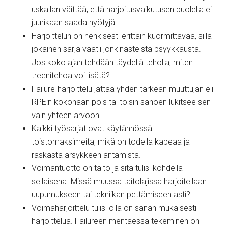
uskallan väittää, että harjoitusvaikutusen puolella ei
juurikaan saada hyötyjä .
Harjoittelun on henkisesti erittäin kuormittavaa, sillä
jokainen sarja vaatii jonkinasteista psyykkausta.
Jos koko ajan tehdään täydellä teholla, miten
treenitehoa voi lisätä?
Failure-harjoittelu jättää yhden tärkeän muuttujan eli
RPE:n kokonaan pois tai toisin sanoen lukitsee sen
vain yhteen arvoon.
Kaikki työsarjat ovat käytännössä
toistomaksimeita, mikä on todella kapeaa ja
raskasta ärsykkeen antamista.
Voimantuotto on taito ja sitä tulisi kohdella
sellaisena. Missä muussa taitolajissa harjoitellaan
uupumukseen tai tekniikan pettämiseen asti?
Voimaharjoittelu tulisi olla on sanan mukaisesti
harjoittelua. Failureen mentäessä tekeminen on