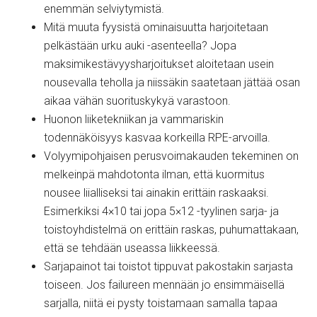
enemmän selviytymistä.
Mitä muuta fyysistä ominaisuutta harjoitetaan
pelkästään urku auki -asenteella? Jopa
maksimikestävyysharjoitukset aloitetaan usein
nousevalla teholla ja niissäkin saatetaan jättää osan
aikaa vähän suorituskykyä varastoon.
Huonon liiketekniikan ja vammariskin
todennäköisyys kasvaa korkeilla RPE-arvoilla.
Volyymipohjaisen perusvoimakauden tekeminen on
melkeinpä mahdotonta ilman, että kuormitus
nousee liialliseksi tai ainakin erittäin raskaaksi.
Esimerkiksi 4×10 tai jopa 5×12 -tyylinen sarja- ja
toistoyhdistelmä on erittäin raskas, puhumattakaan,
että se tehdään useassa liikkeessä.
Sarjapainot tai toistot tippuvat pakostakin sarjasta
toiseen. Jos failureen mennään jo ensimmäisellä
sarjalla, niitä ei pysty toistamaan samalla tapaa