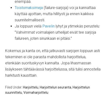
enempää.
Toistomaksimeja
(failure-sarjoja) voi ja kannattaa
käyttää ajoittain, mutta hillitysti ja ennen kaikkea
suunnitelmallisesti.
Ja loppuun vielä
Pavelin
lyhyt ja ytimekäs perustelu:
”Vahvimmat voimalajien urheilijat eivät tee sarjoja
failureen, joten sinunkaan ei pitäisi.”
Kokemus ja kanta on, että jatkuvasti sarjojen loppuun asti
tekeminen ei ole parasta mahdollista harjoittelua,
etenkään suorituskyvyn kannalta. Jopa lihasmassan
lisäykseen tähtäävässä harjoittelussa, sitä tulisi annostella
harkitusti kausittain.
Filed Under:
Harjoittelu
,
Harjoittelun seuranta
,
Harjoittelun
suunnittelu
,
Voimaharjoittelu