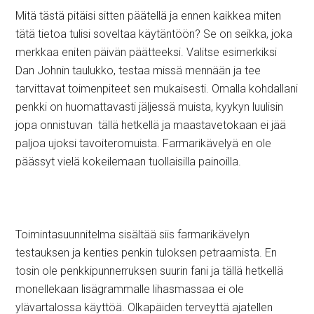
Mitä tästä pitäisi sitten päätellä ja ennen kaikkea miten
tätä tietoa tulisi soveltaa käytäntöön? Se on seikka, joka
merkkaa eniten päivän päätteeksi. Valitse esimerkiksi
Dan Johnin taulukko, testaa missä mennään ja tee
tarvittavat toimenpiteet sen mukaisesti. Omalla kohdallani
penkki on huomattavasti jäljessä muista, kyykyn luulisin
jopa onnistuvan tällä hetkellä ja maastavetokaan ei jää
paljoa ujoksi tavoiteromuista. Farmarikävelyä en ole
päässyt vielä kokeilemaan tuollaisilla painoilla.
Toimintasuunnitelma sisältää siis farmarikävelyn
testauksen ja kenties penkin tuloksen petraamista. En
tosin ole penkkipunnerruksen suurin fani ja tällä hetkellä
monellekaan lisägrammalle lihasmassaa ei ole
ylävartalossa käyttöä. Olkapäiden terveyttä ajatellen