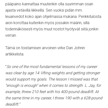
pääpaino kannattaa muutenkin olla suurimman osan
ajasta vetävillä liikkeillä. Sen vuoksi pidän mm.
leuanvedot koko ajan ohjelmassa mukana. Penkkitulosta
aion korottaa kuitenkin myös jossakin määrin, sillä
todennäköisesti myös muut nostot hyötyvät siitä jonkin
verran.
Tämä on toistamisen arvoinen virke Dan Johnin
artikkelista:
”
So one of the most fundamental lessons of my career
was clear by age 14: lifting weights and getting stronger
would support my goals. The lesson I missed was that
”enough is enough” when it comes to strength. L. Jay, for
example, threw 210 feet with his 400-pound deadlift. At
the same time in my career, I threw 190 with a 628-pound
deadlift.”