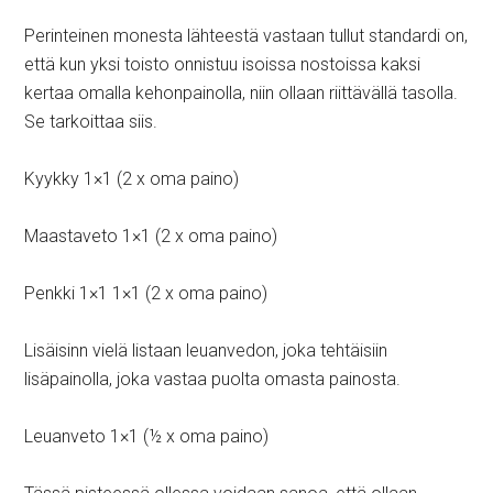
Perinteinen monesta lähteestä vastaan tullut standardi on,
että kun yksi toisto onnistuu isoissa nostoissa kaksi
kertaa omalla kehonpainolla, niin ollaan riittävällä tasolla.
Se tarkoittaa siis.
Kyykky 1×1 (2 x oma paino)
Maastaveto 1×1 (2 x oma paino)
Penkki 1×1 1×1 (2 x oma paino)
Lisäisinn vielä listaan leuanvedon, joka tehtäisiin
lisäpainolla, joka vastaa puolta omasta painosta.
Leuanveto 1×1 (½ x oma paino)