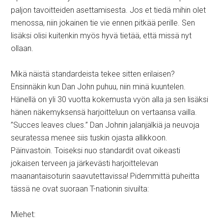
paljon tavoitteiden asettamisesta. Jos et tiedä mihin olet
menossa, niin jokainen tie vie ennen pitkää perille. Sen
lisäksi olisi kuitenkin myös hyvä tietää, että missä nyt
ollaan.
Mikä näistä standardeista tekee sitten erilaisen?
Ensinnäkin kun Dan John puhuu, niin minä kuuntelen.
Hänellä on yli 30 vuotta kokemusta vyön alla ja sen lisäksi
hänen näkemyksensä harjoitteluun on vertaansa vailla.
”Succes leaves clues.” Dan Johnin jalanjälkiä ja neuvoja
seuratessa menee siis tuskin ojasta allikkoon.
Päinvastoin. Toiseksi nuo standardit ovat oikeasti
jokaisen terveen ja järkevästi harjoittelevan
maanantaisoturin saavutettavissa! Pidemmittä puheitta
tässä ne ovat suoraan T-nationin sivuilta:
Miehet: