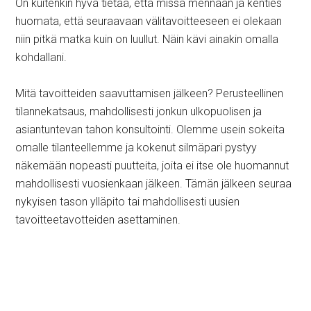
On kuitenkin hyvä tietää, että missä mennään ja kenties
huomata, että seuraavaan välitavoitteeseen ei olekaan
niin pitkä matka kuin on luullut. Näin kävi ainakin omalla
kohdallani.
Mitä tavoitteiden saavuttamisen jälkeen? Perusteellinen
tilannekatsaus, mahdollisesti jonkun ulkopuolisen ja
asiantuntevan tahon konsultointi. Olemme usein sokeita
omalle tilanteellemme ja kokenut silmäpari pystyy
näkemään nopeasti puutteita, joita ei itse ole huomannut
mahdollisesti vuosienkaan jälkeen. Tämän jälkeen seuraa
nykyisen tason ylläpito tai mahdollisesti uusien
tavoitteetavotteiden asettaminen.