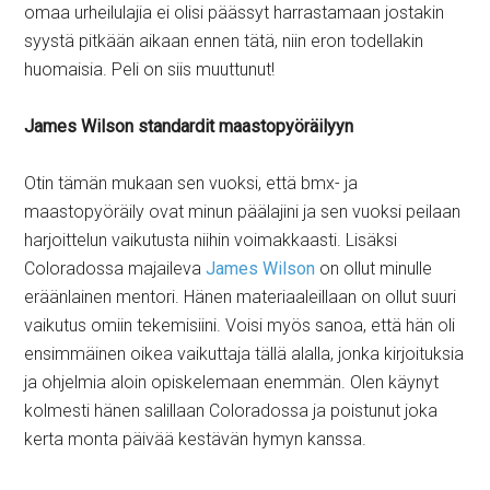
omaa urheilulajia ei olisi päässyt harrastamaan jostakin
syystä pitkään aikaan ennen tätä, niin eron todellakin
huomaisia. Peli on siis muuttunut!
James Wilson standardit maastopyöräilyyn
Otin tämän mukaan sen vuoksi, että bmx- ja
maastopyöräily ovat minun päälajini ja sen vuoksi peilaan
harjoittelun vaikutusta niihin voimakkaasti. Lisäksi
Coloradossa majaileva
James Wilson
on ollut minulle
eräänlainen mentori. Hänen materiaaleillaan on ollut suuri
vaikutus omiin tekemisiini. Voisi myös sanoa, että hän oli
ensimmäinen oikea vaikuttaja tällä alalla, jonka kirjoituksia
ja ohjelmia aloin opiskelemaan enemmän. Olen käynyt
kolmesti hänen salillaan Coloradossa ja poistunut joka
kerta monta päivää kestävän hymyn kanssa.