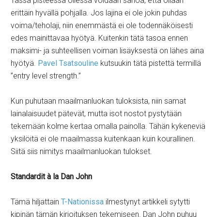
Tässä pisteessä ollessa voidaan sanoa, että ollaan
erittäin hyvällä pohjalla. Jos lajina ei ole jokin puhdas
voima/teholaji, niin enemmästä ei ole todennäköisesti
edes mainittavaa hyötyä. Kuitenkin tätä tasoa ennen
maksimi- ja suhteellisen voiman lisäyksestä on lähes aina
hyötyä.
Pavel Tsatsouline
kutsuukin tätä pistettä termillä
”entry level strength.”
Kun puhutaan maailmanluokan tuloksista, niin samat
lainalaisuudet pätevät, mutta isot nostot pystytään
tekemään kolme kertaa omalla painolla. Tähän kykeneviä
yksilöitä ei ole maailmassa kuitenkaan kuin kourallinen.
Siitä siis nimitys maailmanluokan tulokset.
Standardit à la Dan John
Tämä hiljattain
T-Nationissa
ilmestynyt artikkeli sytytti
kipinän tämän kirjoituksen tekemiseen. Dan John puhuu