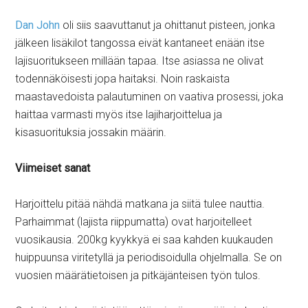
Dan John
oli siis saavuttanut ja ohittanut pisteen, jonka
jälkeen lisäkilot tangossa eivät kantaneet enään itse
lajisuoritukseen millään tapaa. Itse asiassa ne olivat
todennäköisesti jopa haitaksi. Noin raskaista
maastavedoista palautuminen on vaativa prosessi, joka
haittaa varmasti myös itse lajiharjoittelua ja
kisasuorituksia jossakin määrin.
Viimeiset sanat
Harjoittelu pitää nähdä matkana ja siitä tulee nauttia.
Parhaimmat (lajista riippumatta) ovat harjoitelleet
vuosikausia. 200kg kyykkyä ei saa kahden kuukauden
huippuunsa viritetyllä ja periodisoidulla ohjelmalla. Se on
vuosien määrätietoisen ja pitkäjänteisen työn tulos.