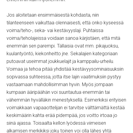
Jos aloitetaan ensimmäisestä kohdasta, niin
tilanteenseen vaikuttaa olennaisesti, että onko kyseessä
voima/teho-, seka- vai kestävyyslaji. Puhtaissa
voima/teholajeissa voidaan sanoa kärjistäen, että mitä
enemmän sen parempi. Tällaisia ovat mm. pikajuoksu,
kuulantyöntö, kiekonheitto jne. Sekalajien kategoriaan
putoavat useimmat joukkuelajit ja kamppailu-urheilu.
Voimaa ja tehoa pitää yhdistää kestävyysominaisuuksiin
sopivassa suhteessa, jotta itse lajin vaatimuksiin pystyy
vastaamaan mahdollisimman hyvin. Myös jompaan
kumpaan ääripäähän voi suuntautua enemmän tai
vähemmän hyvälläkin menestyksellä. Esimerkiksi erityisen
voimakkaan vapaaottelijan ei tarvitse välttämättä kestää
keskimäärin kahta erää pidempää, jos voitto irtoaa jo
siinä ajassa. Toisaalta kellon lyödessä viimeisen
alkamisen merkikiksi joku toinen voi olla lähes yhtä