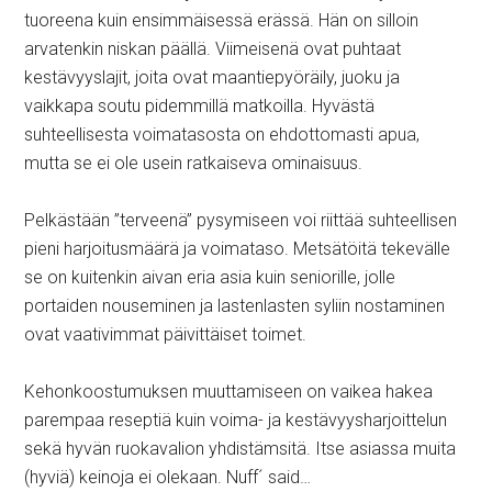
tuoreena kuin ensimmäisessä erässä. Hän on silloin
arvatenkin niskan päällä. Viimeisenä ovat puhtaat
kestävyyslajit, joita ovat maantiepyöräily, juoku ja
vaikkapa soutu pidemmillä matkoilla. Hyvästä
suhteellisesta voimatasosta on ehdottomasti apua,
mutta se ei ole usein ratkaiseva ominaisuus.
Pelkästään ”terveenä” pysymiseen voi riittää suhteellisen
pieni harjoitusmäärä ja voimataso. Metsätöitä tekevälle
se on kuitenkin aivan eria asia kuin seniorille, jolle
portaiden nouseminen ja lastenlasten syliin nostaminen
ovat vaativimmat päivittäiset toimet.
Kehonkoostumuksen muuttamiseen on vaikea hakea
parempaa reseptiä kuin voima- ja kestävyysharjoittelun
sekä hyvän ruokavalion yhdistämsitä. Itse asiassa muita
(hyviä) keinoja ei olekaan. Nuff´ said…