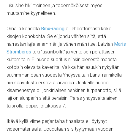
lukuisine hikilitroineen ja todennäköisesti myös
muutamine kyynelineen.
Omalla kohdalla
Bmx-racing
oli ehdottomasti koko
kisojen kohokohta. Se ei johdu vähiten siitä, että
harrastan lajia enemmän ja vähemmän itse. Latvian
Maris
Strombergs
teki ”usainboltit” ja vei toisen perättäisen
kultamitalin! Ei huono suoritus niinkin pienestä maasta
kotoisin olevalta kaverilta. Vaikka hän asuukin nykyään
suurimman osan vuodesta Yhdysvaltain Länsi-rannikolla,
niin saavutusta ei sovi aliarvioida. Jenkeille huono
kisamenestys oli jonkinlainen henkinen turpaanotto, sillä
laji on alunperin sieltä peräisin. Paras yhdysvaltalainen
taisi olla loppusijoituksissa 7.
Ikävä kyllä viime perjantaina finaalista ei löytynyt
videomateriaalia. Joudutaan siis tyytymään vuoden