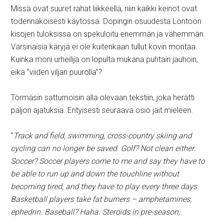
Missä ovat suuret rahat liikkeellä, niin kaikki keinot ovat
todennäköisesti käytössä. Dopingin osuudesta Lontoon
kisojen tuloksissa on spekuloitu enemmän ja vähemmän.
Varsinaisia käryjä ei ole kuitenkaan tullut kovin montaa.
Kuinka moni urheilija on lopulta mukana puhtain jauhoin,
eikä ”viiden viljan puurolla”?
Törmäsin sattumoisin alla olevaan tekstiin, joka herätti
paljon ajatuksia. Erityisesti seuraava osio jäit mieleen.
”
Track and field, swimming, cross-country skiing and
cycling can no longer be saved. Golf? Not clean either.
Soccer? Soccer players come to me and say they have to
be able to run up and down the touchline without
becoming tired, and they have to play every three days.
Basketball players take fat burners – amphetamines,
ephedrin. Baseball? Haha. Steroids in pre-season,