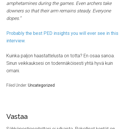
amphetamines during the games. Even archers take
downers so that their arm remains steady. Everyone
dopes.”
Probably the best PED insights you will ever see in this
interview.
Kuinka paljon haastattelusta on totta? En osaa sanoa.
Sinun veikkauksesi on todennäköisesti yhtä hyvä kuin
omani.
Filed Under:
Uncategorized
Vastaa
Sähköpostiosoitettasi ei julkaista.
Pakolliset kentät on