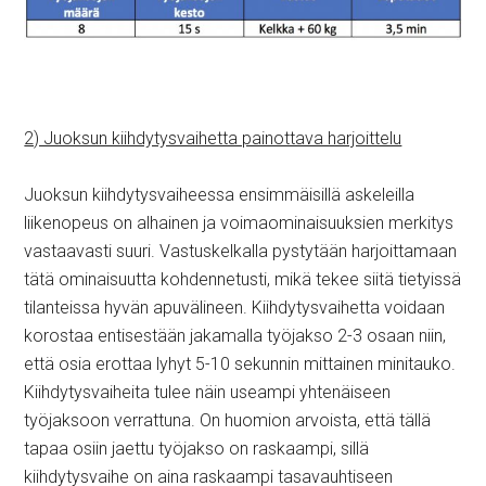
2) Juoksun kiihdytysvaihetta painottava harjoittelu
Juoksun kiihdytysvaiheessa ensimmäisillä askeleilla
liikenopeus on alhainen ja voimaominaisuuksien merkitys
vastaavasti suuri. Vastuskelkalla pystytään harjoittamaan
tätä ominaisuutta kohdennetusti, mikä tekee siitä tietyissä
tilanteissa hyvän apuvälineen. Kiihdytysvaihetta voidaan
korostaa entisestään jakamalla työjakso 2-3 osaan niin,
että osia erottaa lyhyt 5-10 sekunnin mittainen minitauko.
Kiihdytysvaiheita tulee näin useampi yhtenäiseen
työjaksoon verrattuna. On huomion arvoista, että tällä
tapaa osiin jaettu työjakso on raskaampi, sillä
kiihdytysvaihe on aina raskaampi tasavauhtiseen