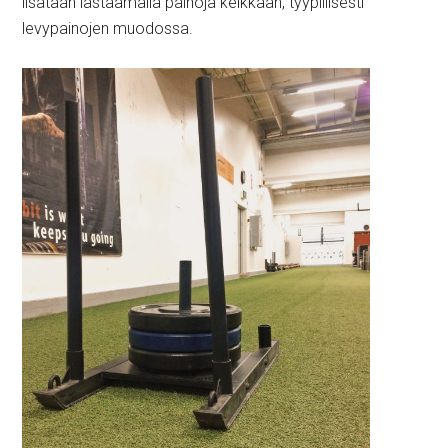
lisätään lastaamalla painoja kelkkaan, tyypillisesti
levypainojen muodossa.