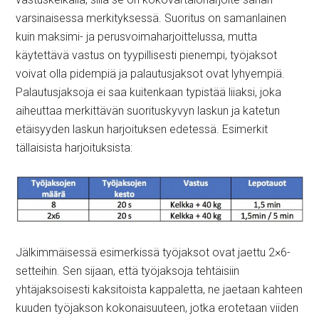
varsinaisessa merkityksessä. Suoritus on samanlainen
kuin maksimi- ja perusvoimaharjoittelussa, mutta
käytettävä vastus on tyypillisesti pienempi, työjaksot
voivat olla pidempiä ja palautusjaksot ovat lyhyempiä.
Palautusjaksoja ei saa kuitenkaan typistää liiaksi, joka
aiheuttaa merkittävän suorituskyvyn laskun ja katetun
etäisyyden laskun harjoituksen edetessä. Esimerkit
tällaisista harjoituksista:
Jälkimmäisessä esimerkissä työjaksot ovat jaettu 2×6-
setteihin. Sen sijaan, että työjaksoja tehtäisiin
yhtäjaksoisesti kaksitoista kappaletta, ne jaetaan kahteen
kuuden työjakson kokonaisuuteen, jotka erotetaan viiden