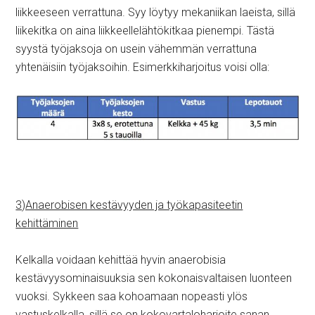
liikkeeseen verrattuna. Syy löytyy mekaniikan laeista, sillä
liikekitka on aina liikkeellelähtökitkaa pienempi. Tästä
syystä työjaksoja on usein vähemmän verrattuna
yhtenäisiin työjaksoihin. Esimerkkiharjoitus voisi olla:
3)Anaerobisen kestävyyden ja työkapasiteetin
kehittäminen
Kelkalla voidaan kehittää hyvin anaerobisia
kestävyysominaisuuksia sen kokonaisvaltaisen luonteen
vuoksi. Sykkeen saa kohoamaan nopeasti ylös
vastuskelkalla, sillä se on kokovartaloharjoite sanan