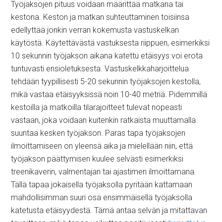
Työjaksojen pituus voidaan määrittää matkana tai
kestona. Keston ja matkan suhteuttaminen toisiinsa
edellyttää jonkin verran kokemusta vastuskelkan
käytöstä. Käytettävästä vastuksesta riippuen, esimerkiksi
10 sekunnin työjakson aikana katettu etäisyys voi erota
tuntuvasti ensioletuksesta. Vastuskelkkaharjoittelua
tehdään tyypillisesti 5-20 sekunnin työjaksojen kestolla,
mikä vastaa etäisyyksissä noin 10-40 metriä. Pidemmillä
kestoilla ja matkoilla tilarajoitteet tulevat nopeasti
vastaan, joka voidaan kuitenkin ratkaista muuttamalla
suuntaa kesken työjakson. Paras tapa työjaksojen
ilmoittamiseen on yleensä aika ja mielellään niin, että
työjakson päättymisen kuulee selvästi esimerkiksi
treenikaverin, valmentajan tai ajastimen ilmoittamana.
Tällä tapaa jokaisella työjaksolla pyritään kattamaan
mahdollisimman suuri osa ensimmäisellä työjaksolla
katetusta etäisyydestä. Tämä antaa selvän ja mitattavan