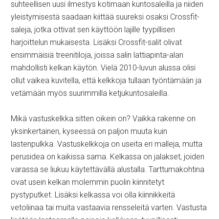
suhteellisen uusi ilmestys kotimaan kuntosaleilla ja niiden
yleistymisestä saadaan kiittää suureksi osaksi Crossfit-
saleja, jotka ottivat sen käyttöön lajille tyypillisen
harjoittelun mukaisesta. Lisäksi Crossfit-salit olivat
ensimmäisiä treenitiloja, joissa salin lattiapinta-alan
mahdollisti kelkan käytön. Vielä 2010-luvun alussa olisi
ollut vaikea kuvitella, että kelkkoja tullaan työntämään ja
vetämään myös suurimmilla ketjukuntosaleilla.
Mikä vastuskelkka sitten oikein on? Vaikka rakenne on
yksinkertainen, kyseessä on paljon muuta kuin
lastenpulkka. Vastuskelkkoja on useita eri malleja, mutta
perusidea on kaikissa sama. Kelkassa on jalakset, joiden
varassa se liukuu käytettävällä alustalla. Tarttumakohtina
ovat usein kelkan molemmin puolin kiinnitetyt
pystyputket. Lisäksi kelkassa voi olla kiinnikkeitä
vetoliinaa tai muita vastaavia rensseleitä varten. Vastusta