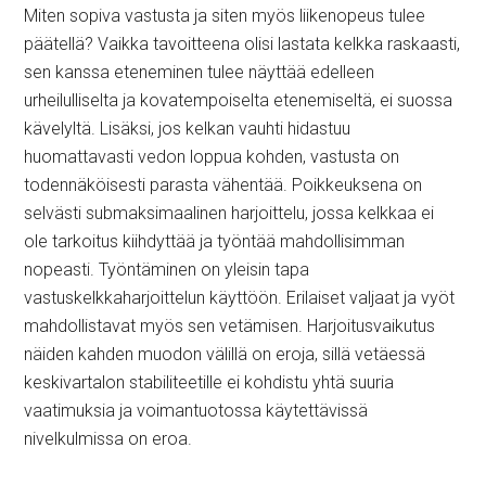
Miten sopiva vastusta ja siten myös liikenopeus tulee
päätellä? Vaikka tavoitteena olisi lastata kelkka raskaasti,
sen kanssa eteneminen tulee näyttää edelleen
urheilulliselta ja kovatempoiselta etenemiseltä, ei suossa
kävelyltä. Lisäksi, jos kelkan vauhti hidastuu
huomattavasti vedon loppua kohden, vastusta on
todennäköisesti parasta vähentää. Poikkeuksena on
selvästi submaksimaalinen harjoittelu, jossa kelkkaa ei
ole tarkoitus kiihdyttää ja työntää mahdollisimman
nopeasti. Työntäminen on yleisin tapa
vastuskelkkaharjoittelun käyttöön. Erilaiset valjaat ja vyöt
mahdollistavat myös sen vetämisen. Harjoitusvaikutus
näiden kahden muodon välillä on eroja, sillä vetäessä
keskivartalon stabiliteetille ei kohdistu yhtä suuria
vaatimuksia ja voimantuotossa käytettävissä
nivelkulmissa on eroa.