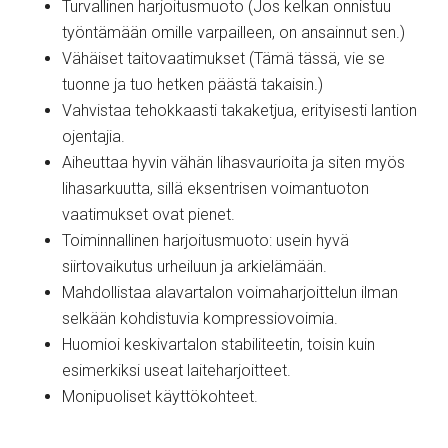
Turvallinen harjoitusmuoto (Jos kelkan onnistuu
työntämään omille varpailleen, on ansainnut sen.)
Vähäiset taitovaatimukset (Tämä tässä, vie se
tuonne ja tuo hetken päästä takaisin.)
Vahvistaa tehokkaasti takaketjua, erityisesti lantion
ojentajia.
Aiheuttaa hyvin vähän lihasvaurioita ja siten myös
lihasarkuutta, sillä eksentrisen voimantuoton
vaatimukset ovat pienet.
Toiminnallinen harjoitusmuoto: usein hyvä
siirtovaikutus urheiluun ja arkielämään.
Mahdollistaa alavartalon voimaharjoittelun ilman
selkään kohdistuvia kompressiovoimia.
Huomioi keskivartalon stabiliteetin, toisin kuin
esimerkiksi useat laiteharjoitteet.
Monipuoliset käyttökohteet.