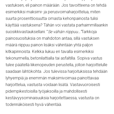
vastuksen, eli painon määrään. Jos tavoitteena on tehdä
esimerkiksi maksimi- ja perusvoimaharjoittelua, miten
suurta prosenttiosuutta omasta kehonpainosta tulisi
käyttää vastuksena? Tähän voi vastata parhaimmillaankin
suosikkivastauksellani: ”
Se vähän riippuu…”
Tarkkoja
painosuosituksia on mahdoton antaa, sillä vastuksen
määrä riippuu painon lisäksi vähintään yhtä paljon
kitkapinnoista. Kelkka liukuu eri tavalla esimerkiksi
tekonurmella, betonilattialla tai asfaltilla. Sopiva vastus
tulee päätellä liikenopeuden perustella, jolloin harjoittelulle
saadaan lähtökohta. Jos tulevissa harjoituksissa tehdään
lyhyempiä ja enemmän maksimivoimaa painottavaa
harjoittelua, vastusta voidaan lisätä. Vastavuoroisesti
pidempikestoisilla työjaksoilla ja mahdollisesti
kestävyysominaisuuksia harjoitettaessa, vastusta on
todennäköisesti hyvä vähentää.