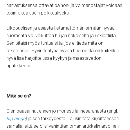
harrastuksensa ottavat painon- ja voimanostajat voidaan
tosin lukea usein poikkeukseksi.
Ulkopuolisen ja asiasta tietämättömän silmään hyvää
huomenta voi vaikuttaa hurjan näköiseltä ja riskialttiilta.
Sen pitäisi myös tuntua siltä, jos ei tiedä mitä on
tekemässä. Hyvin tehtynä hyvää huomenta on kuitenkin
hyvä lisä harjoittelussa kyykyn ja maastavedon
apuliikkeenä.
Mikä se on?
Olen paasannut ennen jo monesti lannesaranasta (engl.
hip hinge
)
ja sen tärkeydestä
.
Tajusin tätä kirjoittaessani
samalla, että se olisi vähintään oman artikkelin arvoinen