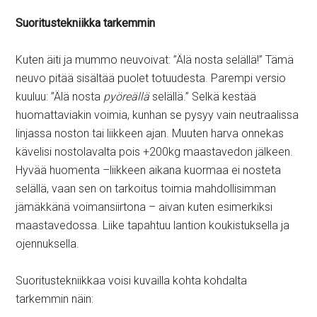
Suoritustekniikka tarkemmin
Kuten äiti ja mummo neuvoivat: ”Älä nosta selällä!” Tämä
neuvo pitää sisältää puolet totuudesta. Parempi versio
kuuluu: ”Älä nosta
pyöreällä
selällä.” Selkä kestää
huomattaviakin voimia, kunhan se pysyy vain neutraalissa
linjassa noston tai liikkeen ajan. Muuten harva onnekas
kävelisi nostolavalta pois +200kg maastavedon jälkeen.
Hyvää huomenta –liikkeen aikana kuormaa ei nosteta
selällä, vaan sen on tarkoitus toimia mahdollisimman
jämäkkänä voimansiirtona – aivan kuten esimerkiksi
maastavedossa. Liike tapahtuu lantion koukistuksella ja
ojennuksella.
Suoritustekniikkaa voisi kuvailla kohta kohdalta
tarkemmin näin: