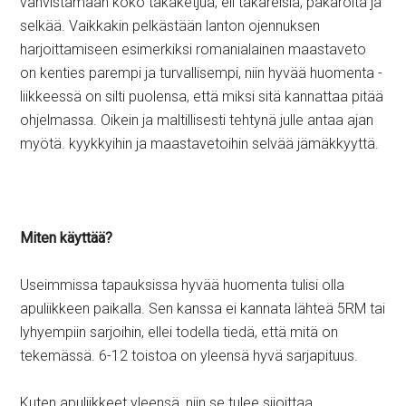
vahvistamaan koko takaketjua, eli takareisiä, pakaroita ja
selkää. Vaikkakin pelkästään lanton ojennuksen
harjoittamiseen esimerkiksi romanialainen maastaveto
on kenties parempi ja turvallisempi, niin hyvää huomenta -
liikkeessä on silti puolensa, että miksi sitä kannattaa pitää
ohjelmassa. Oikein ja maltillisesti tehtynä julle antaa ajan
myötä. kyykkyihin ja maastavetoihin selvää jämäkkyyttä.
Miten käyttää?
Useimmissa tapauksissa hyvää huomenta tulisi olla
apuliikkeen paikalla. Sen kanssa ei kannata lähteä 5RM tai
lyhyempiin sarjoihin, ellei todella tiedä, että mitä on
tekemässä. 6-12 toistoa on yleensä hyvä sarjapituus.
Kuten apuliikkeet yleensä, niin se tulee sijoittaa