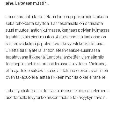
aihe. Laitetaan muistiin…
Lannesaranalla tarkoitetaan lantion ja pakaroiden oikeaa
sekä tehokasta käyttöä. Lannesaranalle on ominaista
suuri muutos lantion kulmassa, kun taas polvien kulmassa
tapahtuu vain pieni muutos. Ala-asennossa lantiossa on
siis terävä kulma ja polvet ovat kevyesti koukistettuna.
Liikettä tulisi ajatella lantion eteen-taakse-suunnassa
tapahtuvana liikkeenä. Lantiota lähdetään viemään siis
taaksepäin selkä suorassa linjassa säilyttäen. Mielikuva,
että ajattelee sulkevansa selän takana olevan avonaisen
oven takapuolella laittaa liikkeen monilla oikeille raiteille.
Tähän yhdistetään sitten vielä ulkoisen kuorman elementti
asettamalla levytanko niskan taakse takakyykyn tavoin.