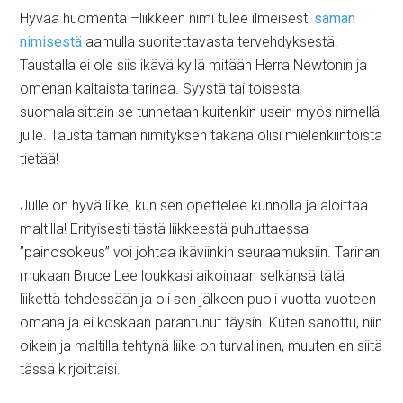
Hyvää huomenta –liikkeen nimi tulee ilmeisesti
saman
nimisestä
aamulla suoritettavasta tervehdyksestä.
Taustalla ei ole siis ikävä kyllä mitään Herra Newtonin ja
omenan kaltaista tarinaa. Syystä tai toisesta
suomalaisittain se tunnetaan kuitenkin usein myös nimellä
julle. Tausta tämän nimityksen takana olisi mielenkiintoista
tietää!
Julle on hyvä liike, kun sen opettelee kunnolla ja aloittaa
maltilla! Erityisesti tästä liikkeestä puhuttaessa
”painosokeus” voi johtaa ikäviinkin seuraamuksiin. Tarinan
mukaan Bruce Lee loukkasi aikoinaan selkänsä tätä
liikettä tehdessään ja oli sen jälkeen puoli vuotta vuoteen
omana ja ei koskaan parantunut täysin. Kuten sanottu, niin
oikein ja maltilla tehtynä liike on turvallinen, muuten en siitä
tässä kirjoittaisi.