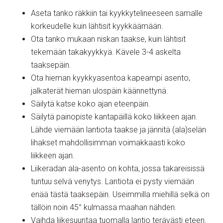
Aseta tanko räkkiin tai kyykkytelineeseen samalle
korkeudelle kuin lähtisit kyykkäämään.
Ota tanko mukaan niskan taakse, kuin lähtisit
tekemään takakyykkyä. Kävele 3-4 askelta
taaksepäin.
Ota hieman kyykkyasentoa kapeampi asento,
jalkaterät hieman ulospäin käännettynä.
Säilytä katse koko ajan eteenpäin.
Säilytä painopiste kantapäillä koko liikkeen ajan.
Lähde viemään lantiota taakse ja jännitä (ala)selän
lihakset mahdollisimman voimakkaasti koko
liikkeen ajan.
Liikeradan ala-asento on kohta, jossa takareisissä
tuntuu selvä venytys. Lantiota ei pysty viemään
enää tästä taaksepäin. Useimmilla miehillä selkä on
tällöin noin 45
°
kulmassa maahan nähden.
Vaihda liikesuuntaa tuomalla lantio terävästi eteen.