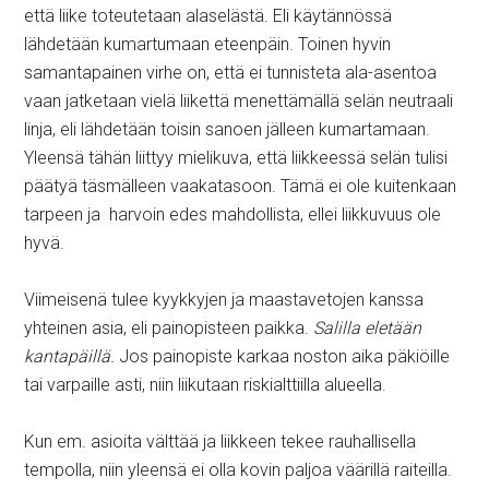
että liike toteutetaan alaselästä. Eli käytännössä
lähdetään kumartumaan eteenpäin. Toinen hyvin
samantapainen virhe on, että ei tunnisteta ala-asentoa
vaan jatketaan vielä liikettä menettämällä selän neutraali
linja, eli lähdetään toisin sanoen jälleen kumartamaan.
Yleensä tähän liittyy mielikuva, että liikkeessä selän tulisi
päätyä täsmälleen vaakatasoon. Tämä ei ole kuitenkaan
tarpeen ja harvoin edes mahdollista, ellei liikkuvuus ole
hyvä.
Viimeisenä tulee kyykkyjen ja maastavetojen kanssa
yhteinen asia, eli painopisteen paikka.
Salilla eletään
kantapäillä.
Jos painopiste karkaa noston aika päkiöille
tai varpaille asti, niin liikutaan riskialttiilla alueella.
Kun em. asioita välttää ja liikkeen tekee rauhallisella
tempolla, niin yleensä ei olla kovin paljoa väärillä raiteilla.