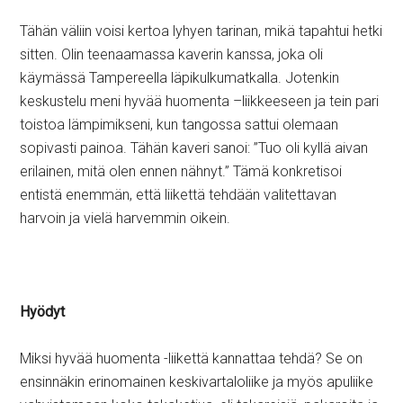
Tähän väliin voisi kertoa lyhyen tarinan, mikä tapahtui hetki
sitten. Olin teenaamassa kaverin kanssa, joka oli
käymässä Tampereella läpikulkumatkalla. Jotenkin
keskustelu meni hyvää huomenta –liikkeeseen ja tein pari
toistoa lämpimikseni, kun tangossa sattui olemaan
sopivasti painoa. Tähän kaveri sanoi: ”Tuo oli kyllä aivan
erilainen, mitä olen ennen nähnyt.” Tämä konkretisoi
entistä enemmän, että liikettä tehdään valitettavan
harvoin ja vielä harvemmin oikein.
Hyödyt
Miksi hyvää huomenta -liikettä kannattaa tehdä? Se on
ensinnäkin erinomainen keskivartaloliike ja myös apuliike