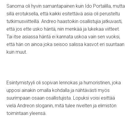
Sanoma oli hyvin samantapainen kuin Ido Portalilla, mutta
sillä erotuksella, että kaikki esitettävä asia oli perusteltu
tutkimusviitteillä. Andreo haastoikin osallistujia jatkuvasti,
että jos ette usko häntä, niin menkää ja lukekaa viitteet.
Tai itse asiassa häntä ei kannata uskoa vain sen vuoksi,
että hän on ainoa joka seisoo salissa kasvot eri suuntaan
kuin muut.
Esiintymistyyli oli sopivan lennokas ja humoristinen, joka
upposi ainakin omalla kohdalla ja nähtävästi myös
suurimpaan osaan osallistujista. Lopuksi voisi esittää
vielä Andreon sloganin, mitä tulee nivelten ja elimistön
toimintaan yleensä.