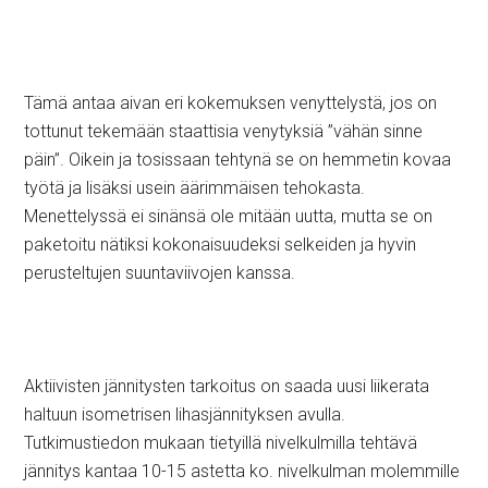
Tämä antaa aivan eri kokemuksen venyttelystä, jos on
tottunut tekemään staattisia venytyksiä ”vähän sinne
päin”. Oikein ja tosissaan tehtynä se on hemmetin kovaa
työtä ja lisäksi usein äärimmäisen tehokasta.
Menettelyssä ei sinänsä ole mitään uutta, mutta se on
paketoitu nätiksi kokonaisuudeksi selkeiden ja hyvin
perusteltujen suuntaviivojen kanssa.
Aktiivisten jännitysten tarkoitus on saada uusi liikerata
haltuun isometrisen lihasjännityksen avulla.
Tutkimustiedon mukaan tietyillä nivelkulmilla tehtävä
jännitys kantaa 10-15 astetta ko. nivelkulman molemmille