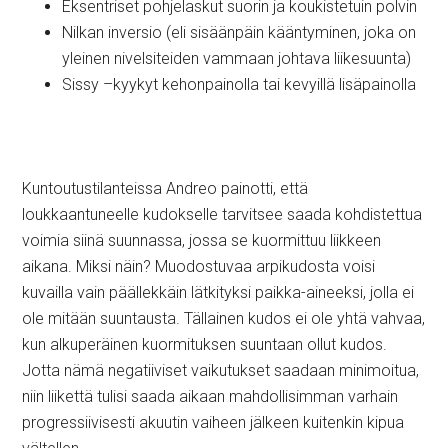
Eksentriset pohjelaskut suorin ja koukistetuin polvin
Nilkan inversio (eli sisäänpäin kääntyminen, joka on
yleinen nivelsiteiden vammaan johtava liikesuunta)
Sissy –kyykyt kehonpainolla tai kevyillä lisäpainolla
Kuntoutustilanteissa Andreo painotti, että
loukkaantuneelle kudokselle tarvitsee saada kohdistettua
voimia siinä suunnassa, jossa se kuormittuu liikkeen
aikana. Miksi näin? Muodostuvaa arpikudosta voisi
kuvailla vain päällekkäin lätkityksi paikka-aineeksi, jolla ei
ole mitään suuntausta. Tällainen kudos ei ole yhtä vahvaa,
kun alkuperäinen kuormituksen suuntaan ollut kudos.
Jotta nämä negatiiviset vaikutukset saadaan minimoitua,
niin liikettä tulisi saada aikaan mahdollisimman varhain
progressiivisesti akuutin vaiheen jälkeen kuitenkin kipua