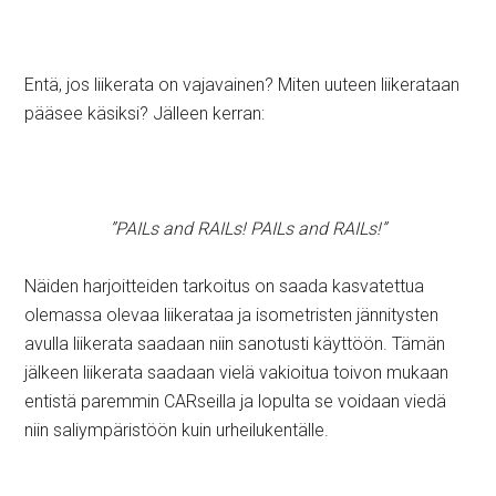
Entä, jos liikerata on vajavainen? Miten uuteen liikerataan
pääsee käsiksi? Jälleen kerran:
”PAILs and RAILs! PAILs and RAILs!”
Näiden harjoitteiden tarkoitus on saada kasvatettua
olemassa olevaa liikerataa ja isometristen jännitysten
avulla liikerata saadaan niin sanotusti käyttöön. Tämän
jälkeen liikerata saadaan vielä vakioitua toivon mukaan
entistä paremmin CARseilla ja lopulta se voidaan viedä
niin saliympäristöön kuin urheilukentälle.