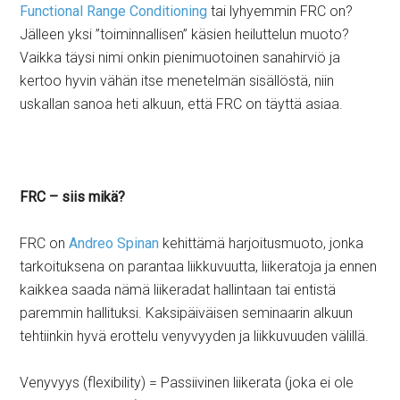
Functional Range Conditioning
tai lyhyemmin FRC on?
Jälleen yksi ”toiminnallisen” käsien heiluttelun muoto?
Vaikka täysi nimi onkin pienimuotoinen sanahirviö ja
kertoo hyvin vähän itse menetelmän sisällöstä, niin
uskallan sanoa heti alkuun, että FRC on täyttä asiaa.
FRC – siis mikä?
FRC on
Andreo Spinan
kehittämä harjoitusmuoto, jonka
tarkoituksena on parantaa liikkuvuutta, liikeratoja ja ennen
kaikkea saada nämä liikeradat hallintaan tai entistä
paremmin hallituksi. Kaksipäiväisen seminaarin alkuun
tehtiinkin hyvä erottelu venyvyyden ja liikkuvuuden välillä.
Venyvyys (flexibility) = Passiivinen liikerata (joka ei ole