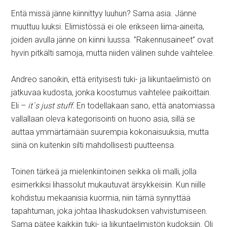
Entä missä jänne kiinnittyy luuhun? Sama asia. Jänne
muuttuu luuksi. Elimistössä ei ole erikseen liima-aineita,
joiden avulla jänne on kiinni luussa. ”Rakennusaineet” ovat
hyvin pitkälti samoja, mutta niiden välinen suhde vaihtelee.
Andreo sanoikin, että erityisesti tuki- ja liikuntaelimistö on
jatkuvaa kudosta, jonka koostumus vaihtelee paikoittain.
Eli –
it´s just stuff.
En todellakaan sano, että anatomiassa
vallallaan oleva kategorisointi on huono asia, sillä se
auttaa ymmärtämään suurempia kokonaisuuksia, mutta
siinä on kuitenkin silti mahdollisesti puutteensa.
Toinen tärkeä ja mielenkiintoinen seikka oli malli, jolla
esimerkiksi lihassolut mukautuvat ärsykkeisiin. Kun niille
kohdistuu mekaanisia kuormia, niin tämä synnyttää
tapahtuman, joka johtaa lihaskudoksen vahvistumiseen.
Sama pätee kaikkiin tuki- ja liikuntaelimistön kudoksiin. Oli