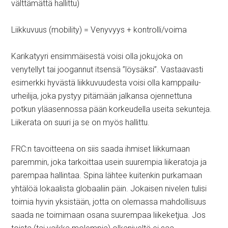
välttämättä hallittu)
Liikkuvuus (mobility) = Venyvyys + kontrolli/voima
Karikatyyri ensimmäisestä voisi olla joku,joka on
venytellyt tai joogannut itsensä ”löysäksi”. Vastaavasti
esimerkki hyvästä liikkuvuudesta voisi olla kamppailu-
urheilija, joka pystyy pitämään jalkansa ojennettuna
potkun yläasennossa pään korkeudella useita sekunteja.
Liikerata on suuri ja se on myös hallittu.
FRC:n tavoitteena on siis saada ihmiset liikkumaan
paremmin, joka tarkoittaa usein suurempia liikeratoja ja
parempaa hallintaa. Spina lähtee kuitenkin purkamaan
yhtälöä lokaalista globaaliin päin. Jokaisen nivelen tulisi
toimia hyvin yksistään, jotta on olemassa mahdollisuus
saada ne toimimaan osana suurempaa liikeketjua. Jos