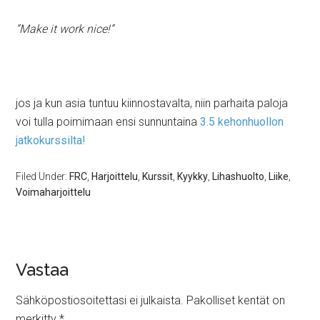
”Make it work nice!”
jos ja kun asia tuntuu kiinnostavalta, niin parhaita paloja
voi tulla poimimaan ensi sunnuntaina
3.5 kehonhuollon
jatkokurssilta!
Filed Under:
FRC
,
Harjoittelu
,
Kurssit
,
Kyykky
,
Lihashuolto
,
Liike
,
Voimaharjoittelu
Vastaa
Sähköpostiosoitettasi ei julkaista.
Pakolliset kentät on
merkitty
*