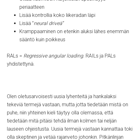
periaatteen
Lisää kontrollia koko liikeradan läpi
Lisää ”
neural driveä”
Kramppaaminen on etenkin aluksi lähes enemmän
sääntö kuin poikkeus
RALs =
Regressive
angular loading.
RAILs ja PALs
yhdistettynä.
Olen oletusarvoisesti uusia lyhenteitä ja hankalaksi
tekeviä termejä vastaan, mutta jotta tiedetään mistä on
puhe, niin yhteinen kieli täytyy olla olemassa, että
tiedetään mitä pitäisi tehdä ilman kolmen tai neljän
lauseen ohjeistusta. Uusia termejä vastaan kannattaa toki
olla skeptinen ja vetää rajanveto johonkin. Pitkänlinjan