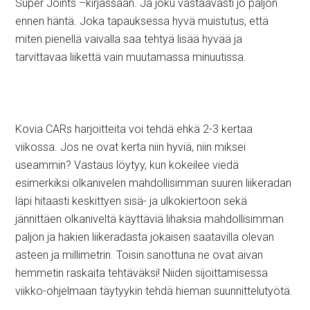
Super Joints –kirjassaan. Ja joku vastaavasti jo paljon
ennen häntä. Joka tapauksessa hyvä muistutus, että
miten pienellä vaivalla saa tehtyä lisää hyvää ja
tarvittavaa liikettä vain muutamassa minuutissa.
Kovia CARs harjoitteita voi tehdä ehkä 2-3 kertaa
viikossa. Jos ne ovat kerta niin hyviä, niin miksei
useammin? Vastaus löytyy, kun kokeilee viedä
esimerkiksi olkanivelen mahdollisimman suuren liikeradan
läpi hitaasti keskittyen sisä- ja ulkokiertoon sekä
jännittäen olkaniveltä käyttäviä lihaksia mahdollisimman
paljon ja hakien liikeradasta jokaisen saatavilla olevan
asteen ja millimetrin. Toisin sanottuna ne ovat aivan
hemmetin raskaita tehtäväksi! Niiden sijoittamisessa
viikko-ohjelmaan täytyykin tehdä hieman suunnittelutyötä.