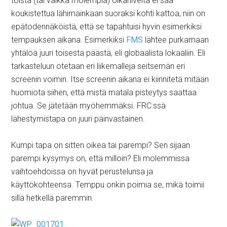
toista (tai vaikka molempia) olkaniveltä ei saa
koukistettua lähimainkaan suoraksi kohti kattoa, niin on
epätodennäköistä, että se tapahtuisi hyvin esimerkiksi
tempauksen aikana. Esimerkiksi
FMS
lähtee purkamaan
yhtälöä juuri toisesta päästä, eli globaalista lokaaliin. Eli
tarkasteluun otetaan eri liikemalleja seitsemän eri
screenin voimin. Itse screenin aikana ei kiinnitetä mitään
huomiota siihen, että mistä matala pisteytys saattaa
johtua. Se jätetään myöhemmäksi. FRC:ssä
lähestymistapa on juuri päinvastainen.
Kumpi tapa on sitten oikea tai parempi? Sen sijaan
parempi kysymys on, että milloin? Eli molemmissa
vaihtoehdoissa on hyvät perustelunsa ja
käyttökohteensa. Temppu onkin poimia se, mikä toimii
sillä hetkellä paremmin.