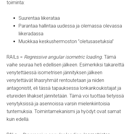
toiminta:
Suurentaa liikerataa
Parantaa hallintaa uudessa ja olemassa olevassa
liikeradassa
Muokkaa keskushermoston ”oletusasetuksia”
RAILs =
Regressive
angular isometric loading.
Tämä
vaihe seuraa heti edellisen jälkeen. Esimerkiksi takareittä
venytettäessä isometrisen jännityksen jälkeen
venytettävät lihasryhmät rentoutetaan ja niiden
antagonistit, eli tässä tapauksessa lonkankoukistajat ja
etureiden lihakset jännitetään. Tämä voi tuottaa tietyissä
venytyksissä ja asennoissa varsin mielenkiintoisia
tuntemuksia. Toimintamekanismi ja hyödyt ovat samat
kuin edellä.