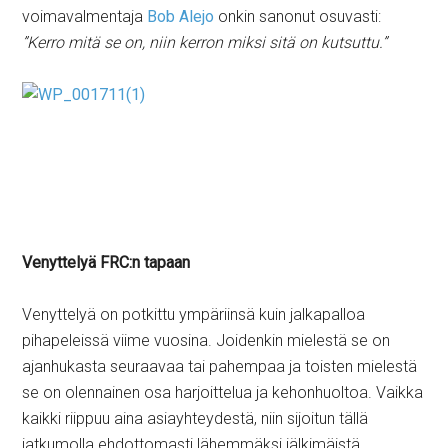
voimavalmentaja
Bob Alejo
onkin sanonut osuvasti:
”Kerro mitä se on, niin kerron miksi sitä on kutsuttu.”
Venyttelyä FRC:n tapaan
Venyttelyä on potkittu ympäriinsä kuin jalkapalloa
pihapeleissä viime vuosina. Joidenkin mielestä se on
ajanhukasta seuraavaa tai pahempaa ja toisten mielestä
se on olennainen osa harjoittelua ja kehonhuoltoa. Vaikka
kaikki riippuu aina asiayhteydestä, niin sijoitun tällä
jatkumolla ehdottomasti lähemmäksi jälkimäistä