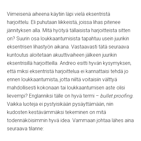
Viimeisenä aiheena käytiin läpi vielä eksentristä
harjoittelu. Eli puhutaan liikkeistä, joissa lihas pitenee
jännityksen alla. Mitä hyötyä tällaisista harjoitteista sitten
on? Suurin osa loukkaantumisista tapahtuu usein juurikin
eksentrisen lihastyön aikana. Vastaavasti tätä seuraava
kuntoutus aloitetaan akuuttivaiheen jälkeen juurikin
eksentrisillä harjoitteilla. Andreo esitti hyvän kysymyksen,
että miksi eksentristä harjoittelua ei kannattaisi tehdä jo
ennen loukkaantumista, jotta niiltä voitaisiin välttyä
mahdollisesti kokonaan tai loukkaantumisen aste olisi
lievempi? Englanniksi tälle on hyvä termi –
bullet proofing.
Vaikka luoteja ei pystyisikään pysäyttämään, niin
kudosten kestävämmäksi tekeminen on mitä
todennäköisimmin hyvä idea. Vammaan johtaa lähes aina
seuraava tilanne: