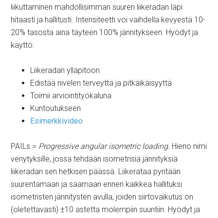
liikuttaminen mahdollisimman suuren liikeradan läpi
hitaasti ja hallitusti. Intensiteetti voi vaihdella kevyestä 10-
20% tasosta aina täyteen 100% jännitykseen. Hyödyt ja
käyttö:
Liikeradan ylläpitoon
Edistää nivelen terveyttä ja pitkäikäisyyttä
Toimii arviointityökaluna
Kuntoutukseen
Esimerkkivideo
PAILs =
Progressive angular isometric loading.
Hieno nimi
venytyksille, jossa tehdään isometrisiä jännityksiä
liikeradan sen hetkisen päässä. Liikerataa pyritään
suurentamaan ja saamaan ennen kaikkea hallituksi
isometristen jännitysten avulla, joiden siirtovaikutus on
(oletettavasti) ±10 astetta molempiin suuntiin. Hyödyt ja