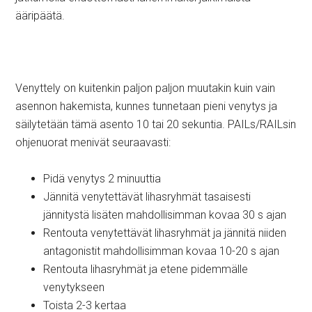
ääripäätä.
Venyttely on kuitenkin paljon paljon muutakin kuin vain
asennon hakemista, kunnes tunnetaan pieni venytys ja
säilytetään tämä asento 10 tai 20 sekuntia. PAILs/RAILsin
ohjenuorat menivät seuraavasti:
Pidä venytys 2 minuuttia
Jännitä venytettävät lihasryhmät tasaisesti
jännitystä lisäten mahdollisimman kovaa 30 s ajan
Rentouta venytettävät lihasryhmät ja jännitä niiden
antagonistit mahdollisimman kovaa 10-20 s ajan
Rentouta lihasryhmät ja etene pidemmälle
venytykseen
Toista 2-3 kertaa