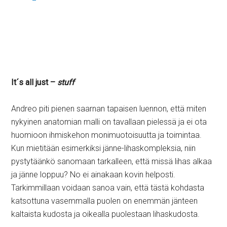
It´s all just –
stuff
Andreo piti pienen saarnan tapaisen luennon, että miten
nykyinen anatomian malli on tavallaan pielessä ja ei ota
huomioon ihmiskehon monimuotoisuutta ja toimintaa.
Kun mietitään esimerkiksi jänne-lihaskompleksia, niin
pystytäänkö sanomaan tarkalleen, että missä lihas alkaa
ja jänne loppuu? No ei ainakaan kovin helposti.
Tarkimmillaan voidaan sanoa vain, että tästä kohdasta
katsottuna vasemmalla puolen on enemmän jänteen
kaltaista kudosta ja oikealla puolestaan lihaskudosta.