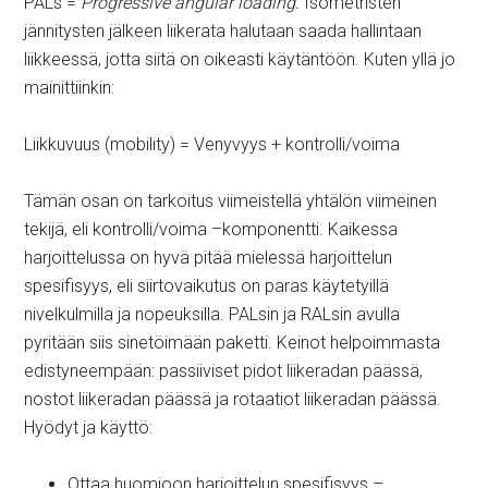
PALs =
Progressive angular loading.
Isometristen
jännitysten jälkeen liikerata halutaan saada hallintaan
liikkeessä, jotta siitä on oikeasti käytäntöön. Kuten yllä jo
mainittiinkin:
Liikkuvuus (mobility) = Venyvyys + kontrolli/voima
Tämän osan on tarkoitus viimeistellä yhtälön viimeinen
tekijä, eli kontrolli/voima –komponentti. Kaikessa
harjoittelussa on hyvä pitää mielessä harjoittelun
spesifisyys, eli siirtovaikutus on paras käytetyillä
nivelkulmilla ja nopeuksilla. PALsin ja RALsin avulla
pyritään siis sinetöimään paketti. Keinot helpoimmasta
edistyneempään: passiiviset pidot liikeradan päässä,
nostot liikeradan päässä ja rotaatiot liikeradan päässä.
Hyödyt ja käyttö:
Ottaa huomioon harjoittelun spesifisyys –