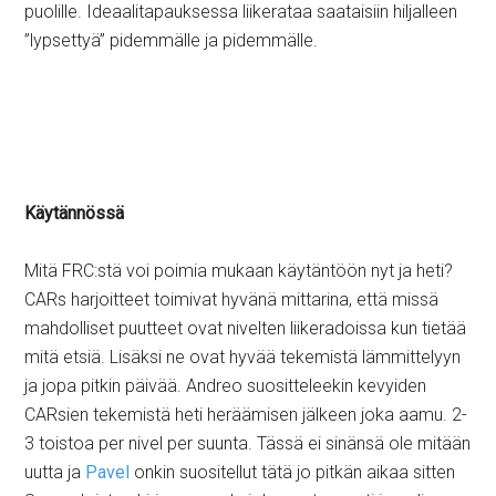
puolille. Ideaalitapauksessa liikerataa saataisiin hiljalleen
”lypsettyä” pidemmälle ja pidemmälle.
Käytännössä
Mitä FRC:stä voi poimia mukaan käytäntöön nyt ja heti?
CARs harjoitteet toimivat hyvänä mittarina, että missä
mahdolliset puutteet ovat nivelten liikeradoissa kun tietää
mitä etsiä. Lisäksi ne ovat hyvää tekemistä lämmittelyyn
ja jopa pitkin päivää. Andreo suositteleekin kevyiden
CARsien tekemistä heti heräämisen jälkeen joka aamu. 2-
3 toistoa per nivel per suunta. Tässä ei sinänsä ole mitään
uutta ja
Pavel
onkin suositellut tätä jo pitkän aikaa sitten