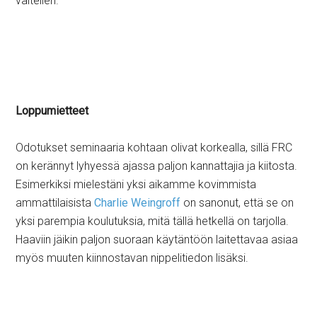
vältellen.
Loppumietteet
Odotukset seminaaria kohtaan olivat korkealla, sillä FRC
on kerännyt lyhyessä ajassa paljon kannattajia ja kiitosta.
Esimerkiksi mielestäni yksi aikamme kovimmista
ammattilaisista
Charlie Weingroff
on sanonut, että se on
yksi parempia koulutuksia, mitä tällä hetkellä on tarjolla.
Haaviin jäikin paljon suoraan käytäntöön laitettavaa asiaa
myös muuten kiinnostavan nippelitiedon lisäksi.