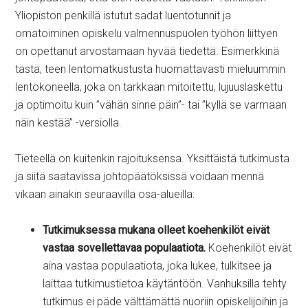
Yliopiston penkillä istutut sadat luentotunnit ja
omatoiminen opiskelu valmennuspuolen työhön liittyen
on opettanut arvostamaan hyvää tiedettä. Esimerkkinä
tästä, teen lentomatkustusta huomattavasti mieluummin
lentokoneella, joka on tarkkaan mitoitettu, lujuuslaskettu
ja optimoitu kuin ”vähän sinne päin”- tai ”kyllä se varmaan
näin kestää” -versiolla.
Tieteellä on kuitenkin rajoituksensa. Yksittäistä tutkimusta
ja siitä saatavissa johtopäätöksissä voidaan mennä
vikaan ainakin seuraavilla osa-alueilla:
Tutkimuksessa mukana olleet koehenkilöt eivät
vastaa sovellettavaa populaatiota.
Koehenkilöt eivät
aina vastaa populaatiota, joka lukee, tulkitsee ja
laittaa tutkimustietoa käytäntöön. Vanhuksilla tehty
tutkimus ei päde välttämättä nuoriin opiskelijoihin ja