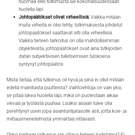
huomaa ellei tutkimusta lue kokonaisuudessaan
huolella läpi.
Johtopäätökset olivat virheellisiä.
Vaikka mitään
muita virheitä ei olisi tehty, tutkimuksesta johdetut
johtopäätökset saattavat silti olla virheellisiä.
Vaikka tieteen tarkoitus on olla mahdollisimman
objektiivista, johtopäätökset ovat aina tutkijoiden
datan subjektiivisen tulkitsemisen tuloksena
syntynyt johtopäätös.
Mistä tietää, että tutkimus oli hyvä ja siinä ei ollut mitään
edellä mainituista puutteista? Vaihtoehtoja on vain yksi,
se pitää lukea huolella läpi, mikä on puolestaan aikaa
vievää ja työlästä puuhaa. Lisäksi asiaan tulee olla
perehtynyt usein jopa asiantuntijatasolle asti, jotta koe- ja
mittausmenetelmistä ymmärtää riittävästi.
Onko parhaan ratkaisun siis oltava tieteen todistama? Ei