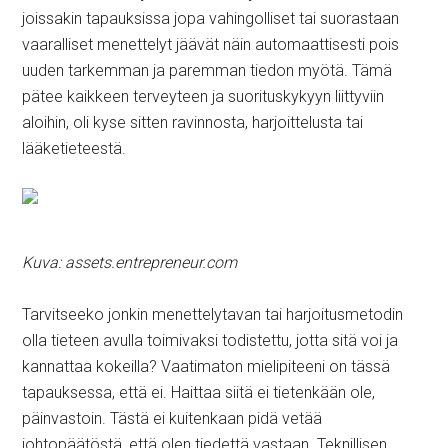
joissakin tapauksissa jopa vahingolliset tai suorastaan
vaaralliset menettelyt jäävät näin automaattisesti pois
uuden tarkemman ja paremman tiedon myötä. Tämä
pätee kaikkeen terveyteen ja suorituskykyyn liittyviin
aloihin, oli kyse sitten ravinnosta, harjoittelusta tai
lääketieteestä.
Kuva: assets.entrepreneur.com
Tarvitseeko jonkin menettelytavan tai harjoitusmetodin
olla tieteen avulla toimivaksi todistettu, jotta sitä voi ja
kannattaa kokeilla? Vaatimaton mielipiteeni on tässä
tapauksessa, että ei. Haittaa siitä ei tietenkään ole,
päinvastoin. Tästä ei kuitenkaan pidä vetää
johtopäätöstä, että olen tiedettä vastaan. Teknillisen