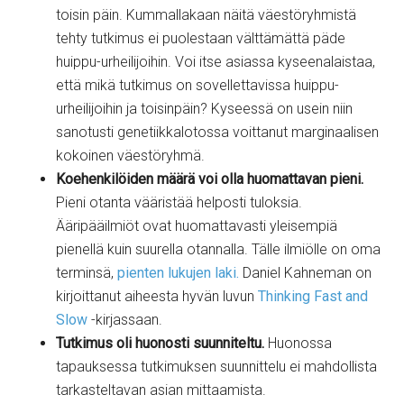
toisin päin. Kummallakaan näitä väestöryhmistä
tehty tutkimus ei puolestaan välttämättä päde
huippu-urheilijoihin. Voi itse asiassa kyseenalaistaa,
että mikä tutkimus on sovellettavissa huippu-
urheilijoihin ja toisinpäin? Kyseessä on usein niin
sanotusti genetiikkalotossa voittanut marginaalisen
kokoinen väestöryhmä.
Koehenkilöiden määrä voi olla huomattavan pieni.
Pieni otanta vääristää helposti tuloksia.
Ääripääilmiöt ovat huomattavasti yleisempiä
pienellä kuin suurella otannalla. Tälle ilmiölle on oma
terminsä,
pienten lukujen laki.
Daniel Kahneman on
kirjoittanut aiheesta hyvän luvun
Thinking Fast and
Slow
-kirjassaan.
Tutkimus oli huonosti suunniteltu.
Huonossa
tapauksessa tutkimuksen suunnittelu ei mahdollista
tarkasteltavan asian mittaamista.