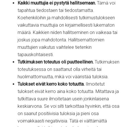
Kaikki muuttujia ei pystytä hallitsemaan.
Tämä voi
tapahtua tiedostaen tai tiedostamatta.
Koehenkilöihin ja mahdollisesti tutkimustulokseen
vaikuttavia muuttujia on kirjaimellisesti lukematon
määrä. Kaikkien niiden hallitseminen on vaikeaa tai
joskus jopa mahdotonta. Hallitsemattomien
muuttujien vaikutus vaihtelee tietenkin
tapauskohtaisesti.
Tutkimuksen toteutus oli puutteellinen.
Tutkimuksen
toteutuksessa on saattanut olla virheitä tai
huolimattomuutta, mikä voi vääristää tuloksia.
Tulokset eivät kerro koko totuutta.
Ilmoitetut
tulokset eivät kerro aina koko totuutta. Mitattava ja
tutkittava suure ilmoitetaan usein jonkinlaisena
keskiarvona. Se voi silti tarkoittaa hyvinkin, että osa
on saanut positiivisia tuloksia ja pieni osa
voimakkaasti negatiivisia. Tätä ei välttämättä