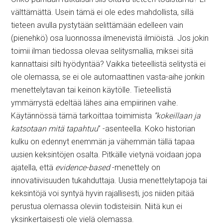
välttämättä. Usein tämä ei ole edes mahdollista, sillä
tieteen avulla pystytään selittämään edelleen vain
(pienehkö) osa luonnossa ilmenevistä ilmiöistä. Jos jokin
toimii ilman tiedossa olevaa selitysmallia, miksei sitä
kannattaisi silti hyödyntää? Vaikka tieteellistä selitystä ei
ole olemassa, se ei ole automaattinen vasta-aihe jonkin
menettelytavan tai keinon käytölle. Tieteellistä
ymmärrystä edeltää lähes aina empiirinen vaihe.
Käytännössä tämä tarkoittaa toimimista
”kokeillaan ja
katsotaan mitä tapahtuu
” -asenteella. Koko historian
kulku on edennyt enemmän ja vähemmän tällä tapaa
uusien keksintöjen osalta. Pitkälle vietynä voidaan jopa
ajatella, että
evidence-based
-menettely on
innovatiivisuuden tukahduttaja. Uusia menettelytapoja tai
keksintöjä voi syntyä hyvin rajallisesti, jos niiden pitää
perustua olemassa oleviin todisteisiin. Niitä kun ei
yksinkertaisesti ole vielä olemassa.