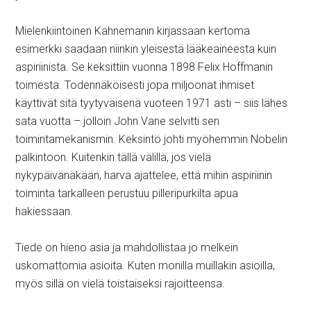
Mielenkiintoinen Kahnemanin kirjassaan kertoma
esimerkki saadaan niinkin yleisestä lääkeaineesta kuin
aspiriinista. Se keksittiin vuonna 1898 Felix Hoffmanin
toimesta. Todennäköisesti jopa miljoonat ihmiset
käyttivät sitä tyytyväisenä vuoteen 1971 asti – siis lähes
sata vuotta – jolloin John Vane selvitti sen
toimintamekanismin. Keksintö johti myöhemmin Nobelin
palkintoon. Kuitenkin tällä välillä, jos vielä
nykypäivänäkään, harva ajattelee, että mihin aspiriinin
toiminta tarkalleen perustuu pilleripurkilta apua
hakiessaan.
Tiede on hieno asia ja mahdollistaa jo melkein
uskomattomia asioita. Kuten monilla muillakin asioilla,
myös sillä on vielä toistaiseksi rajoitteensa.