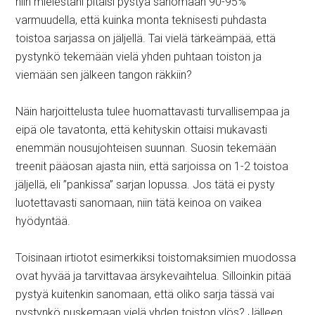
niin mielestäni pitäisi pystyä sanomaan 90-95%
varmuudella, että kuinka monta teknisesti puhdasta
toistoa sarjassa on jäljellä. Tai vielä tärkeämpää, että
pystynkö tekemään vielä yhden puhtaan toiston ja
viemään sen jälkeen tangon räkkiin?
Näin harjoittelusta tulee huomattavasti turvallisempaa ja
eipä ole tavatonta, että kehityskin ottaisi mukavasti
enemmän nousujohteisen suunnan. Suosin tekemään
treenit pääosan ajasta niin, että sarjoissa on 1-2 toistoa
jäljellä, eli ”pankissa” sarjan lopussa. Jos tätä ei pysty
luotettavasti sanomaan, niin tätä keinoa on vaikea
hyödyntää.
Toisinaan irtiotot esimerkiksi toistomaksimien muodossa
ovat hyvää ja tarvittavaa ärsykevaihtelua. Silloinkin pitää
pystyä kuitenkin sanomaan, että oliko sarja tässä vai
pystynkö puskemaan vielä yhden toiston ylös? Jälleen