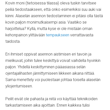
Kovin moni (tietoisessa tilassa) oleva tuskin tarvitsee
peiliä tiedostaakseen, että onko esimerkiksi suu auki vai
kiinni. Alaselän asennon tiedostaminen ei pitäisi olla tästä
kovin paljon monimutkaisempi asia. Vaatiiko se
harjoittelua? Kyllä, mutta kyse ei ole mistään oman
kehonpainon ylittävään
tempaukseen
verrattavasta
taidosta.
Eri ihmiset oppivat asennon aistimisen eri tavoin ja
mielikuvat, joihin tulee keskittyä voivat vaihdella hyvinkin
paljon. Yhdellä keskittyminen pääasiassa selän
ojentajalihasten jännittymiseen liikkeen aikana riittää.
Sama menettely voi puolestaan johtaa toisella alaselän
yliojentumiseen.
Peilit eivät ole pahasta ja niitä voi käyttää tekniikoiden
tarkastamiseen aika ajoittain. Ennen kaikkea tulisi