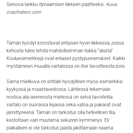
Seisova lankku dynaamisen liikkeen päätteeksi.
Kuva:
coachstevo.com
Tämän hyödyt korostuvat erityisen hyvin liikkeissä, joissa
kehosta tulee tehdä mahdollisimman tiukka ”alusta”.
Kouluesimerkkejä ovat erilaiset pystypunnerrukset. Kaikki
myötäminen muualla vartalossa on itse tavoitteesta pois.
Sama mielikuva on erittäin hyödyllinen myös esimerkiksi
kyykyssä ja maastavedossa. Lähtiessä tekemään
nostoa ala-asennosta mielessä on selvä tavoitetila:
vartalo on suorassa linjassa sekä vatsa ja pakarat ovat
jännittyneenä. Tämän on tarkoitus olla hetkellinen tila,
kestoltaan vain muutama sekunnin kymmenys. Eli
paikalleen ei ole tarkoitus jäädä jäkittämään naama