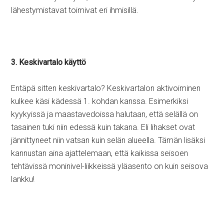
lähestymistavat toimivat eri ihmisillä.
3. Keskivartalo käyttö
Entäpä sitten keskivartalo? Keskivartalon aktivoiminen
kulkee käsi kädessä 1. kohdan kanssa. Esimerkiksi
kyykyissä ja maastavedoissa halutaan, että selällä on
tasainen tuki niin edessä kuin takana. Eli lihakset ovat
jännittyneet niin vatsan kuin selän alueella. Tämän lisäksi
kannustan aina ajattelemaan, että kaikissa seisoen
tehtävissä moninivel-liikkeissä yläasento on kuin seisova
lankku!