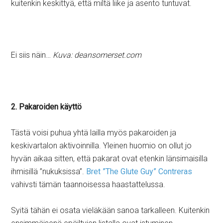
kuitenkin keskittyä, että miltä liike ja asento tuntuvat.
Ei siis näin…
Kuva: deansomerset.com
2. Pakaroiden käyttö
Tästä voisi puhua yhtä lailla myös pakaroiden ja
keskivartalon aktivoinnilla. Yleinen huomio on ollut jo
hyvän aikaa sitten, että pakarat ovat etenkin länsimaisilla
ihmisillä ”nukuksissa”.
Bret ”The Glute Guy” Contreras
vahivsti tämän taannoisessa haastattelussa.
Syitä tähän ei osata vieläkään sanoa tarkalleen. Kuitenkin