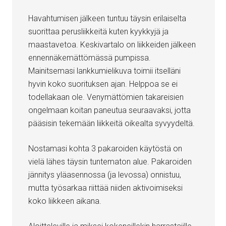
Havahtumisen jälkeen tuntuu täysin erilaiselta
suorittaa perusliikkeitä kuten kyykkyjä ja
maastavetoa. Keskivartalo on liikkeiden jälkeen
ennennäkemättömässä pumpissa.
Mainitsemasi lankkumielikuva toimii itselläni
hyvin koko suorituksen ajan. Helppoa se ei
todellakaan ole. Venymättömien takareisien
ongelmaan koitan paneutua seuraavaksi, jotta
pääsisin tekemään liikkeitä oikealta syvyydeltä.
Nostamasi kohta 3 pakaroiden käytöstä on
vielä lähes täysin tuntematon alue. Pakaroiden
jännitys yläasennossa (ja levossa) onnistuu,
mutta työsarkaa riittää niiden aktivoimiseksi
koko liikkeen aikana.