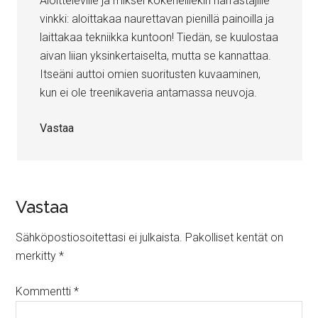
Aloitteleville ja miksei kokeneillekin harrastajille
vinkki: aloittakaa naurettavan pienillä painoilla ja
laittakaa tekniikka kuntoon! Tiedän, se kuulostaa
aivan liian yksinkertaiselta, mutta se kannattaa.
Itseäni auttoi omien suoritusten kuvaaminen,
kun ei ole treenikaveria antamassa neuvoja.
Vastaa
Vastaa
Sähköpostiosoitettasi ei julkaista.
Pakolliset kentät on
merkitty
*
Kommentti
*