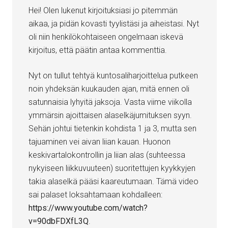
Hei! Olen lukenut kirjoituksiasi jo pitemmän
aikaa, ja pidän kovasti tyylistäsi ja aiheistasi. Nyt
oli niin henkilökohtaiseen ongelmaan iskevä
kirjoitus, että päätin antaa kommenttia.
Nyt on tullut tehtyä kuntosaliharjoittelua putkeen
noin yhdeksän kuukauden ajan, mitä ennen oli
satunnaisia lyhyitä jaksoja. Vasta viime viikolla
ymmärsin ajoittaisen alaselkäjumituksen syyn.
Sehän johtui tietenkin kohdista 1 ja 3, mutta sen
tajuaminen vei aivan liian kauan. Huonon
keskivartalokontrollin ja liian alas (suhteessa
nykyiseen liikkuvuuteen) suoritettujen kyykkyjen
takia alaselkä pääsi kaareutumaan. Tämä video
sai palaset loksahtamaan kohdalleen:
https://www.youtube.com/watch?
v=90dbFDXfL3Q
.