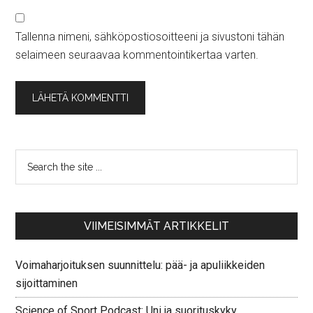
Tallenna nimeni, sähköpostiosoitteeni ja sivustoni tähän
selaimeen seuraavaa kommentointikertaa varten.
VIIMEISIMMÄT ARTIKKELIT
Voimaharjoituksen suunnittelu: pää- ja apuliikkeiden
sijoittaminen
Science of Sport Podcast: Uni ja suorituskyky