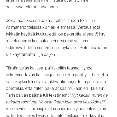
ensimmäisenä epäiltyjen listalla ovat istuminen,
passiiviset elämäntavat yms.
Joka tapauksessa pakarat pitäisi saada töihin niin
voimaharjoittelussa kuin arkielämässä. Vertaus, jota
tykkään käyttää kuuluu, että jos pakaroita ei saa töihin,
niin olisi sama kun autolla ei olisi ikinä vaihtanut
kakkosvaihdetta suuremmalle pykälälle. Potentiaalia on
siis käyttämättä – ja paljon.
Tämän asian kanssa painiskeltiin taannoin yhden
valmennettavan kanssa ja treenikerta päättyi siihen, että
kotiläksyksi tuli erilaisia aktivaatioharjoitteita ja tietoista
opettelua, että miten pakarat saa mukaan eri liikkeisiin.
Parin päivän päästä tuli tekstiviesti: ”
Nyt keksin miten ne
pakarat toimivat! Ne ovat ikään kuin oma yksikkönsä!”
Vaikka viesti sai suupielet nousemaan yläasentoon, niin
se kertoo myös hyvin, että miten erilaiset mielikuvat ja